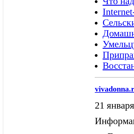
Что над
Interne
Сельск
Домашн
Умельц
Припра
Восста
vivadonna.
21 января
Информац