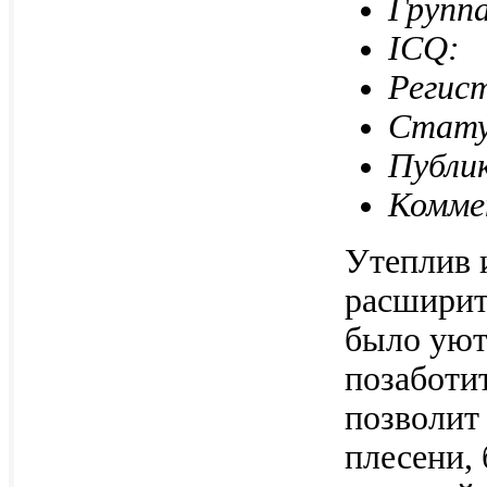
Групп
ICQ:
Регист
Стату
Публик
Комме
Утеплив 
расширит
было уют
позаботи
позволит
плесени, 