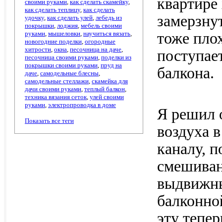
квартире
своими руками
,
как сделать скамейку
,
как сделать теплицу
,
как сделать
замерзнут
удочку
,
как сделать улей
,
лебедь из
покрышки
,
лоджия
,
мебель своими
руками
,
мышеловки
,
научиться вязать
,
тоже плох
новогодние поделки
,
огородные
хитрости
,
окна
,
песочница на даче
,
поступает
песочница своими руками
,
поделки из
покрышки своими руками
,
пруд на
балкона.
даче
,
самодельные блесны
,
самодельные стеллажи
,
скамейка для
дачи своими руками
,
теплый балкон
,
техника вязания сеток
,
улей своими
руками
,
электропроводка в доме
Я решил 
Показать все теги
воздуха 
каналу, п
смешиван
выдвижны
балконно
эту тепе