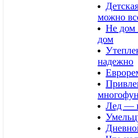
Детская
можно вс
Не дом 
дом
Утеплен
надежно
Евроре
Привле
многофун
Лед — в
Умельц
Дневно