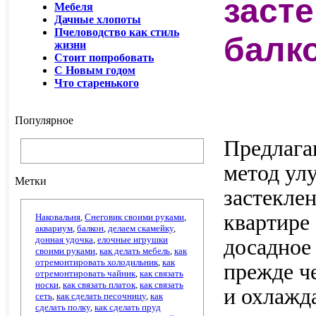
заст
Мебеля
Дачные хлопоты
Пчеловодство как стиль
балк
жизни
Стоит попробовать
С Новым годом
Что старенького
Популярное
Предлага
метод ул
Метки
застеклен
квартире
Наковальня
,
Снеговик своими руками
,
аквариум
,
балкон
,
делаем скамейку
,
донная удочка
,
елочные игрушки
досадное
своими руками
,
как делать мебель
,
как
отремонтировать холодильник
,
как
прежде че
отремонтировать чайник
,
как связать
носки
,
как связать платок
,
как связать
и охлажда
сеть
,
как сделать песочницу
,
как
сделать полку
,
как сделать пруд