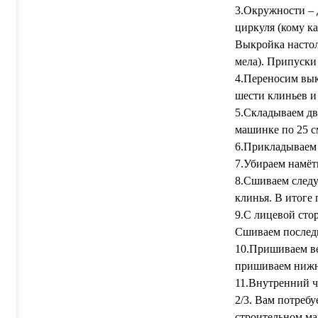
3.Окружности – 
циркуля (кому ка
Выкройка настоль
мела). Припуски 
4.Переносим выкр
шести клиньев и
5.Складываем дв
машинке по 25 с
6.Прикладываем
7.Убираем намёт
8.Сшиваем следу
клинья. В итоге 
9.С лицевой сто
Сшиваем послед
10.Пришиваем ве
пришиваем нижн
11.Внутренний ч
2/3. Вам потреб
строительном ма