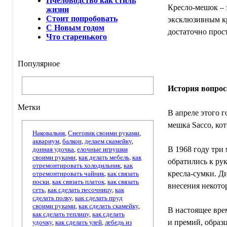
Пчеловодство как стиль
Кресло-мешок – 
жизни
Стоит попробовать
эксклюзивным кр
С Новым годом
достаточно прос
Что старенького
Популярное
История вопрос
Метки
В апреле этого 
мешка Sacco, ко
Наковальня
,
Снеговик своими руками
,
аквариум
,
балкон
,
делаем скамейку
,
В 1968 году три
донная удочка
,
елочные игрушки
своими руками
,
как делать мебель
,
как
обратились к ру
отремонтировать холодильник
,
как
кресла-сумки. Д
отремонтировать чайник
,
как связать
носки
,
как связать платок
,
как связать
внесения некото
сеть
,
как сделать песочницу
,
как
сделать полку
,
как сделать пруд
своими руками
,
как сделать скамейку
,
В настоящее вре
как сделать теплицу
,
как сделать
и премий, образ
удочку
,
как сделать улей
,
лебедь из