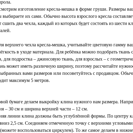
рола.
смотрим изготовление кресла-мешка в форме груши. Размеры ва
 выбираете их сами. Обычно высота взрослого кресла составляе
т сшить два чехла, каждый из которых будет состоять из шести к
алей.
ля верхнего чехла кресла-мешка, учитывайте цветовую гамму ва
лёгкость в уходе материала. Для ребёнка можно подобрать ткань
в, для подростка – джинсовую ткань, для взрослых – с геометри
нь может иметь различную ширину, поэтому рассчитайте нужное
выбранных вами размеров или посоветуйтесь с продавцом. Обыч
одит максимум 5 метров.
вой бумаге делаем выкройку клина нужного нам размера. Наприм
я – 30 см и ширина верхней части – 12 см.
няя линии клина должны быть углублённой формы. По центру кл
вниз 2,5 см. Соединяем отмеченную точку с верхними угловыми
(можете воспользоваться циркулем). То же самое делаем в нижне