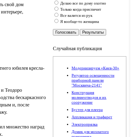
Делаю все по дому охотно
ть свой дом
Только когда приспичит
 интерьере,
Все валится из рук
Я вообще-то женщина
Голосовать
Результаты
Случайная публикация
тнего юбилея кресла-
Модернизируем «Киев-30»
Регулятор освещенности
приборной панели
"Москвича-2141"
 и Теодоро
Конструкция
водства бескаркасного
молниеотводов и их
сооружение
дным и, после
Бустер для плеера
ажу.
Аппликация и трафарет
Электропрялка
чил множество наград
Домик для мохнатого
х.
помошника