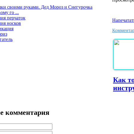
ки своими руками. Дед Мороз и Снегурочка
ому го ...
ния перчаток
Напечатат
ния носков
икация
Комментар
фриз
гатель
Как т
инстр
е комментария