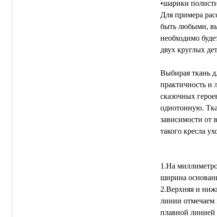
•шарики полисти
Для примера рас
быть любыми, вы
необходимо буде
двух круглых дет
Выбирая ткань д
практичность и 
сказочных герое
однотонную. Тка
зависимости от 
такого кресла ух
1.На миллиметро
ширина основани
2.Верхняя и ниж
линии отмечаем 
плавной линией 