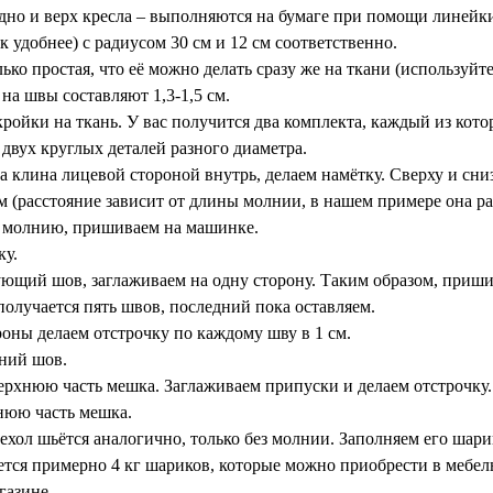
дно и верх кресла – выполняются на бумаге при помощи линейк
к удобнее) с радиусом 30 см и 12 см соответственно.
ко простая, что её можно делать сразу же на ткани (используйт
на швы составляют 1,3-1,5 см.
ойки на ткань. У вас получится два комплекта, каждый из котор
 двух круглых деталей разного диаметра.
а клина лицевой стороной внутрь, делаем намётку. Сверху и сн
м (расстояние зависит от длины молнии, в нашем примере она рав
 молнию, пришиваем на машинке.
ку.
ющий шов, заглаживаем на одну сторону. Таким образом, приши
получается пять швов, последний пока оставляем.
роны делаем отстрочку по каждому шву в 1 см.
ний шов.
рхнюю часть мешка. Заглаживаем припуски и делаем отстрочку
юю часть мешка.
ехол шьётся аналогично, только без молнии. Заполняем его шар
уется примерно 4 кг шариков, которые можно приобрести в мебе
газине.