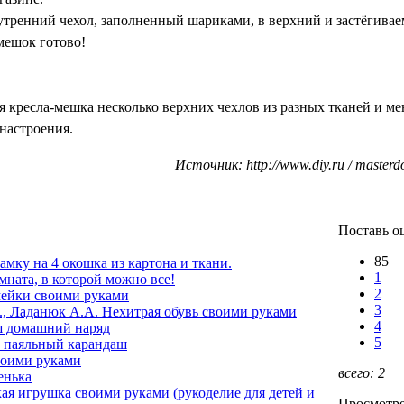
утренний чехол, заполненный шариками, в верхний и застёгива
мешок готово!
 кресла-мешка несколько верхних чехлов из разных тканей и ме
 настроения.
Источник: http://www.diy.ru / masterd
Поставь о
85
амку на 4 окошка из картона и ткани.
1
мната, в которой можно все!
2
мейки своими руками
3
, Ладанюк А.А. Нехитрая обувь своими руками
4
 домашний наряд
5
 паяльный карандаш
воими руками
всего:
2
енька
ая игрушка своими руками (рукоделие для детей и
Просмотре