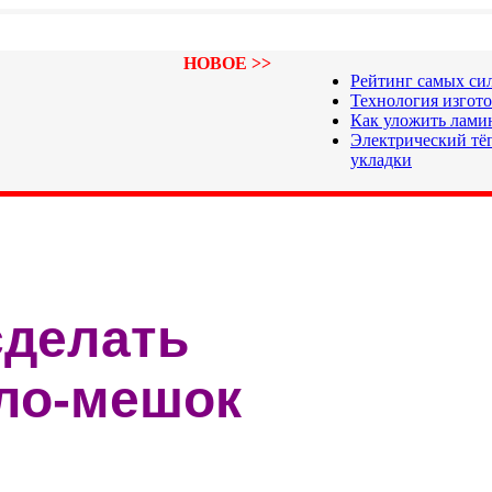
НОВОЕ >>
Рейтинг самых си
Технология изгот
Как уложить лами
Электрический тёп
укладки
сделать
ло-мешок