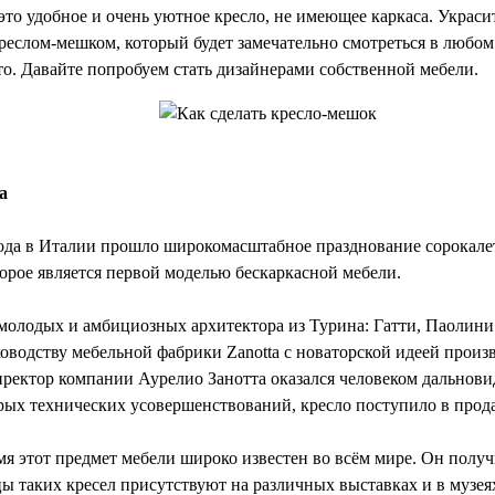
это удобное и очень уютное кресло, не имеющее каркаса. Украси
еслом-мешком, который будет замечательно смотреться в любом
то. Давайте попробуем стать дизайнерами собственной мебели.
а
года в Италии прошло широкомасштабное празднование сорокале
торое является первой моделью бескаркасной мебели.
 молодых и амбициозных архитектора из Турина: Гатти, Паолини
ководству мебельной фабрики Zanotta с новаторской идеей произ
иректор компании Аурелио Занотта оказался человеком дальнови
рых технических усовершенствований, кресло поступило в прод
мя этот предмет мебели широко известен во всём мире. Он полу
цы таких кресел присутствуют на различных выставках и в музея