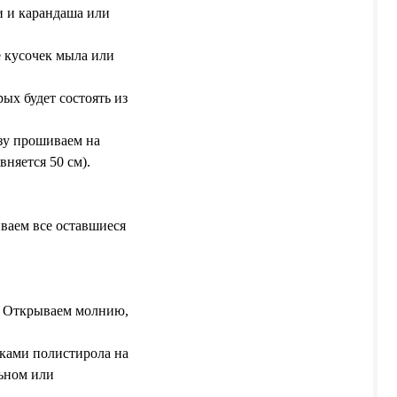
и и карандаша или
е кусочек мыла или
ых будет состоять из
изу прошиваем на
няется 50 см).
ваем все оставшиеся
. Открываем молнию,
иками полистирола на
льном или