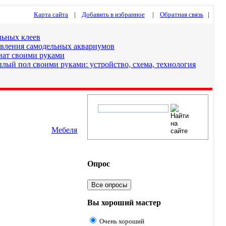
Карта сайта
|
Добавить в избранное
|
Обратная связь
|
льных клеев
овления самодельных аквариумов
нат своими руками
лый пол своими руками: устройство, схема, технология
Мебеля
Опрос
Все опросы
Вы хороший мастер
Очень хороший