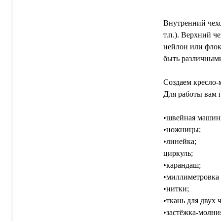
Внутренний чехо
т.п.). Верхний 
нейлон или флок
быть различными
Создаем кресло
Для работы вам 
•швейная машин
•ножницы;
•линейка;
циркуль;
•карандаш;
•миллиметровка 
•нитки;
•ткань для двух 
•застёжка-молния