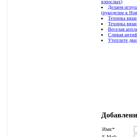
взрослых)
Делаем игруш
(рукоделие к Нов
Техника вяза
Техника вяза
Веселая аппл
Сливая анти
Утеплите дви
Добавлени
Имя:
*
E-Mail: