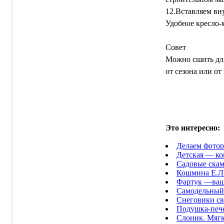
12.Вставляем вн
Удобное кресло-
Совет
Можно сшить для
от сезона или от
Это интересно
:
Делаем фотор
Детская — ко
Садовые ска
Кошмина Е.Л.
Фартук —ваш
Самодельный
Снеговики с
Подушка-печ
Слоник. Мягк