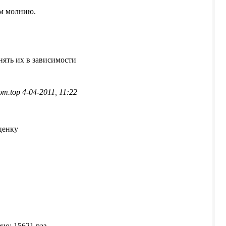
ем молнию.
нять их в зависимости
om.top 4-04-2011, 11:22
ценку
но: 15621 раз