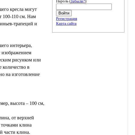
Пароль (
Забыли?
):
шего кресла могут
Войти
т 100-110 см. Нам
Регистрация
Карта сайта
линьев-трапеций и
шего интерьера,
 с изображением
ческим рисунком или
 количество в
но на изготовление
ер, высота – 100 см,
ина, от верхней
 точками клина
й части клина.