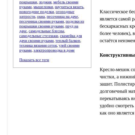
покрышки
,
лоджия
,
мебель своими
руками
,
мышеловки
,
научиться вязать
,
Классическое бе
новогодние поделки
,
огородные
хитрости
,
окна
,
песочница на даче
,
является самой 
песочница своими руками
,
поделки из
бескаркасных кре
покрышки своими руками
,
пруд на
даче
,
самодельные блесны
,
более человек), 
самодельные стеллажи
,
скамейка для
остаётся неизме
дачи своими руками
,
теплый балкон
,
техника вязания сеток
,
улей своими
руками
,
электропроводка в доме
Конструктивные
Показать все теги
Кресло-мешок со
чистки, а нижни
зашит. Полистир
долговечный мат
перекатываясь в
удобно смотреть
как оно являетс