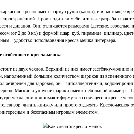
скаркасное кресло имеет форму груши (капли), и в настоящее вр
распространённой. Производители мебели так же разрабатывают
сел и диванов. Они отличаются размерами (детские, взрослые, н
весом (от 2 до 8 кг.) и формой (шар, куб, пирамида, цилиндр, цвето
нным – удобство использования кресла-мешка интерьера.
 особенности кресла-мешка
стоит из двух чехлов. Верхний из них имеет застёжку-молнию и 
й, наполненный большим количеством шариков из вспененного 
ол безвреден для здоровья, он – гипоаллергенный, водонепрони
ериал. Мягкие и упругие шарики имеют небольшой диаметр – 1
нутри чехла, они принимают форму тела сидящего в кресле челов
 телевизор, читать книжку или просто отдыхать. Кресло-мешок оч
я интересным и безопасным игровым элементом.