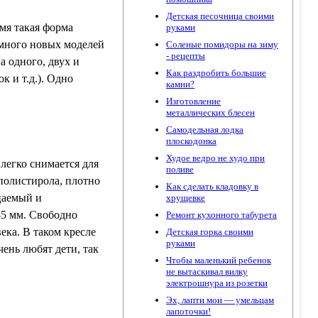
Детская песочница своими
емя такая форма
руками
 много новых моделей
Соленые помидоры на зиму
- рецепты
а одного, двух и
Как раздробить большие
к и т.д.). Одно
камни?
Изготовление
металлических блесен
Самодельная лодка
плоскодонка
Худое ведро не худо при
легко снимается для
поливе
полистирола, плотно
Как сделать кладовку в
цаемый и
хрущевке
-5 мм. Свободно
Ремонт кухонного табурета
ека. В таком кресле
Детская горка своими
руками
ень любят дети, так
Чтобы маленький ребенок
не вытаскивал вилку
электрошнура из розетки
Эх, лапти мои — умельцам
лапоточки!