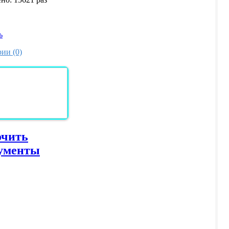
ь
ии (0)
очить
ументы