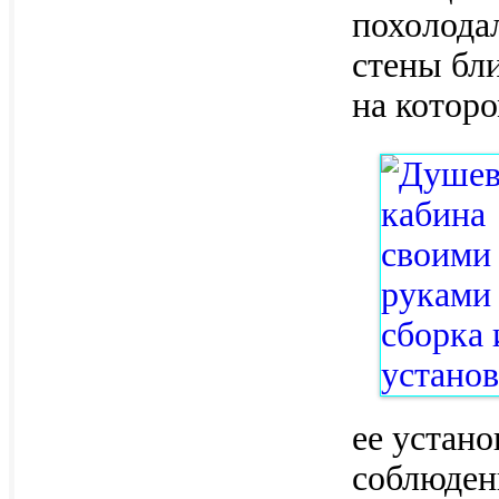
похолода
стены бл
на которо
ее устан
соблюден