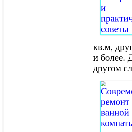
кв.м, др
и более. 
другом сл