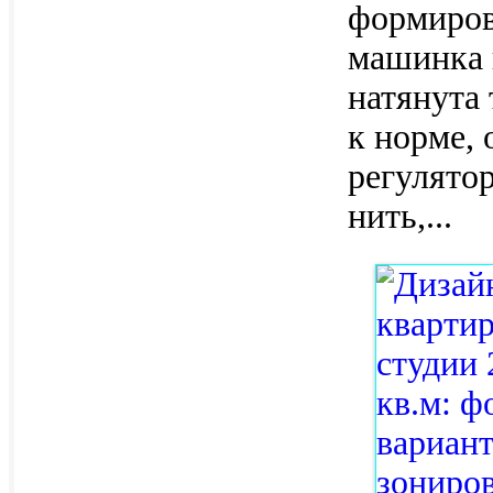
формиров
машинка п
натянута 
к норме, 
регулято
нить,
...