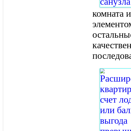
комната 
элементо
остальны
качестве
последов