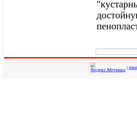
"кустарн
достойну
пеноплас
|
mas