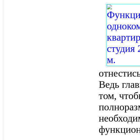
отнестис
Ведь глав
том, чтоб
полнораз
необходи
функцио