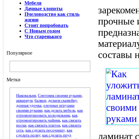
Мебеля
зарекоме
Дачные хлопоты
Пчеловодство как стиль
прочные 
жизни
Стоит попробовать
предназн
С Новым годом
Что старенького
материал
составы н
Популярное
Метки
Наковальня
,
Снеговик своими руками
,
аквариум
,
балкон
,
делаем скамейку
,
донная удочка
,
елочные игрушки
своими руками
,
как делать мебель
,
как
отремонтировать холодильник
,
как
отремонтировать чайник
,
как связать
носки
,
как связать платок
,
как связать
сеть
,
как сделать песочницу
,
как
ламинат 
сделать полку
,
как сделать пруд