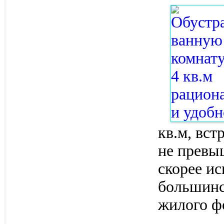
кв.м, вст
не превыш
скорее и
большинст
жилого ф