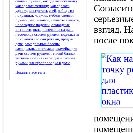
своими руками
,
как сделать скамейку
,
Согласит
как сделать теплицу
,
как сделать
удочку
,
как сделать улей
,
лебедь из
покрышки
,
лоджия
,
мебель своими
серьезны
руками
,
мышеловки
,
научиться вязать
,
новогодние поделки
,
огородные
взгляд. Н
хитрости
,
окна
,
песочница на даче
,
песочница своими руками
,
поделки из
после пок
покрышки своими руками
,
пруд на
даче
,
самодельные блесны
,
самодельные стеллажи
,
скамейка для
дачи своими руками
,
теплый балкон
,
техника вязания сеток
,
улей своими
руками
,
электропроводка в доме
Показать все теги
помещени
помещени