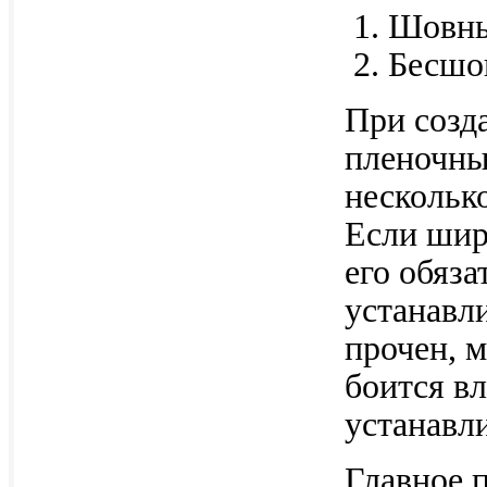
Шовны
Бесшо
При созд
пленочны
нескольк
Если шир
его обяз
устанавл
прочен, 
боится вл
устанавл
Главное 