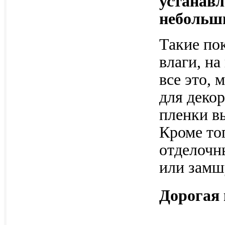
устанавл
небольш
Такие по
влаги, на
все это,
для деко
пленки в
Кроме то
отделочн
или замш
Дорогая 