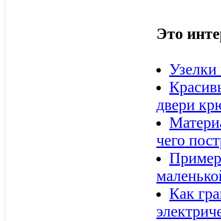
Это инте
Узелки 
Красив
двери кр
Материа
чего пос
Пример
маленько
Как гр
электрич