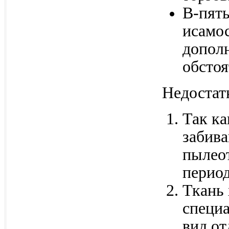
В-пяты
исамос
дополн
обстоя
Недостат
Так ка
забива
пылео
период
Ткань 
специ
вид от