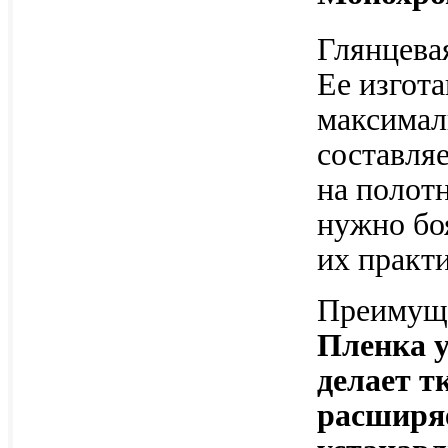
Глянцева
Ее изгот
максимал
составля
на полотн
нужно бо
их практ
Преимуще
Пленка у
делает т
расширяе