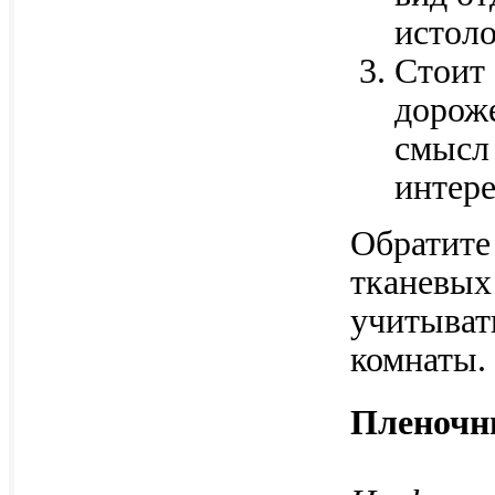
истол
Стоит
дороже
смысл 
интер
Обратите
тканевых
учитыват
комнаты.
Пленочн