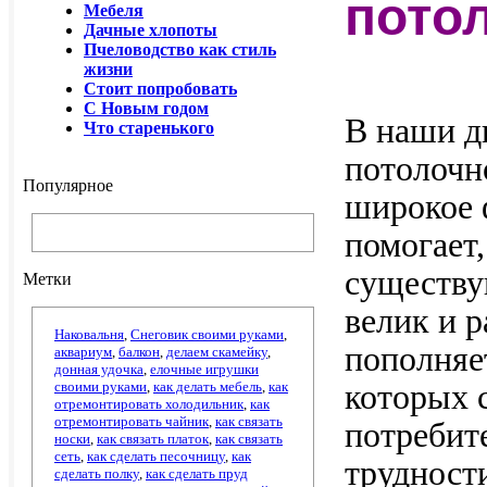
пото
Мебеля
Дачные хлопоты
Пчеловодство как стиль
жизни
Стоит попробовать
С Новым годом
В наши д
Что старенького
потолочн
Популярное
широкое 
помогает,
существу
Метки
велик и р
Наковальня
,
Снеговик своими руками
,
пополняе
аквариум
,
балкон
,
делаем скамейку
,
донная удочка
,
елочные игрушки
своими руками
,
как делать мебель
,
как
которых 
отремонтировать холодильник
,
как
отремонтировать чайник
,
как связать
потребит
носки
,
как связать платок
,
как связать
сеть
,
как сделать песочницу
,
как
трудност
сделать полку
,
как сделать пруд