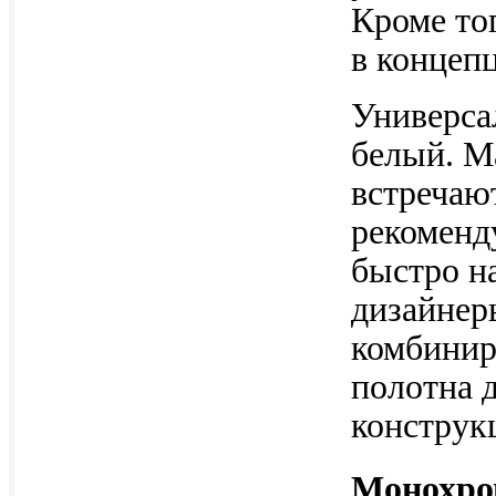
Кроме то
в концеп
Универса
белый. М
встречаю
рекоменд
быстро н
дизайнер
комбинир
полотна 
конструк
Монохро