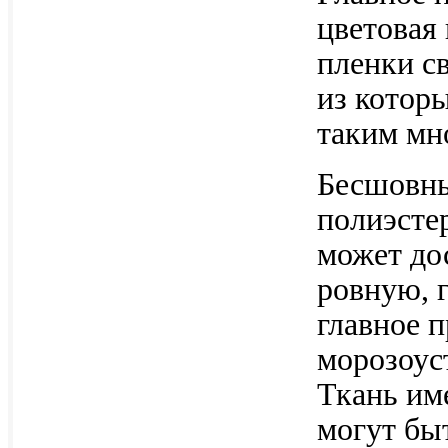
цветовая
пленки с
из котор
таким мн
Бесшовны
полиэсте
может дос
ровную, 
главное 
морозоус
Ткань им
могут бы