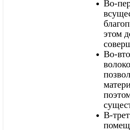
Во-пер
всуще
благо
этом д
соверш
Во-вто
волок
позво
матери
поэтом
сущес
В-трет
помещ