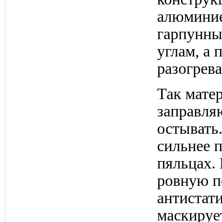
алюминие
гарпунны
углам, а
разогрев
Так матер
заправля
остывать.
сильнее п
пяльцах. 
ровную п
антистат
маскируе