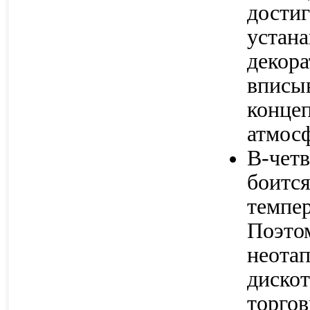
достиг
устана
декор
вписы
конце
атмосф
В-четв
боится
темпер
Поэтом
неота
дискот
торгов