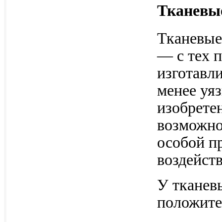
Тканевы
Тканевые
— с тех 
изготавли
менее уя
изобрете
возможно
особой п
воздейст
У тканев
положите