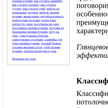
своими руками
,
как сделать скамейку
,
поговори
как сделать теплицу
,
как сделать
удочку
,
как сделать улей
,
лебедь из
особенно
покрышки
,
лоджия
,
мебель своими
руками
,
мышеловки
,
научиться вязать
,
преимуще
новогодние поделки
,
огородные
хитрости
,
окна
,
песочница на даче
,
песочница своими руками
,
поделки из
характер
покрышки своими руками
,
пруд на
даче
,
самодельные блесны
,
самодельные стеллажи
,
скамейка для
дачи своими руками
,
теплый балкон
,
Глянцев
техника вязания сеток
,
улей своими
руками
,
электропроводка в доме
эффекто
Показать все теги
Классиф
Классифи
потолочно