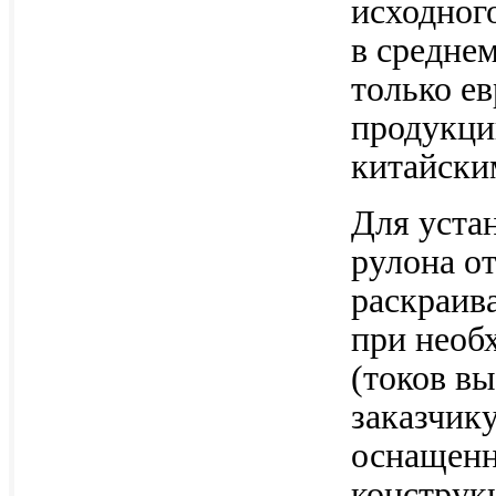
исходног
в среднем
только е
продукци
китайски
Для уста
рулона о
раскраив
при необ
(токов в
заказчику
оснащенн
конструк