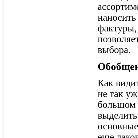
ассортим
наносить
фактуры, 
позволяе
выбора.
Обобщен
Как види
не так у
большом 
выделить
основные
еще лако