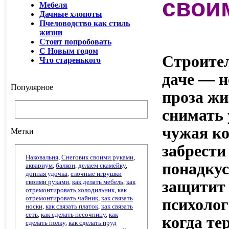
свои
Мебеля
Дачные хлопоты
Пчеловодство как стиль
жизни
Стоит попробовать
С Новым годом
Строител
Что старенького
даче — н
Популярное
проза ж
снимать 
чужая ко
Метки
забрести
Наковальня
,
Снеговик своими руками
,
понадкус
аквариум
,
балкон
,
делаем скамейку
,
донная удочка
,
елочные игрушки
своими руками
,
как делать мебель
,
как
защитит 
отремонтировать холодильник
,
как
отремонтировать чайник
,
как связать
психолог
носки
,
как связать платок
,
как связать
сеть
,
как сделать песочницу
,
как
когда те
сделать полку
,
как сделать пруд