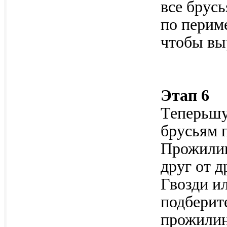
все брус
по периме
чтобы вы
Этап 6
Теперьшу
брусьям 
Прожилин
друг от д
Гвозди и
подберит
прожилин