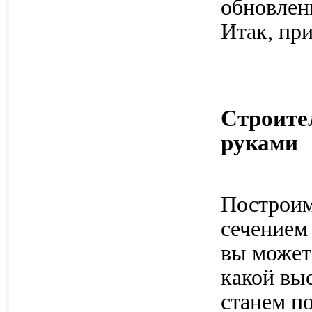
обновлени
Итак, пр
Строите
руками
Построим
сечением 
вы может
какой выс
станем п