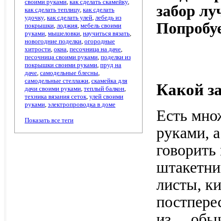
своими руками
,
как сделать скамейку
,
забор лу
как сделать теплицу
,
как сделать
удочку
,
как сделать улей
,
лебедь из
Попробуе
покрышки
,
лоджия
,
мебель своими
руками
,
мышеловки
,
научиться вязать
,
новогодние поделки
,
огородные
хитрости
,
окна
,
песочница на даче
,
песочница своими руками
,
поделки из
покрышки своими руками
,
пруд на
даче
,
самодельные блесны
,
самодельные стеллажи
,
скамейка для
Какой з
дачи своими руками
,
теплый балкон
,
техника вязания сеток
,
улей своими
руками
,
электропроводка в доме
Есть мно
Показать все теги
руками, 
говорить 
штакетни
листы, ки
постпере
из… обыч