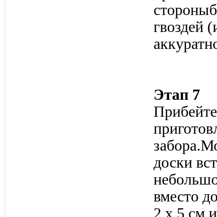
стороныб
гвоздей 
аккуратно
Этап 7
Прибейте
приготов
забора.М
доски вс
небольшое
вместо д
2 х 5 см 