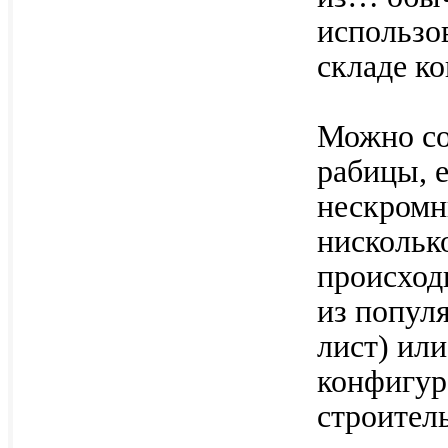
использо
складе ко
Можно со
рабицы, е
нескромн
нисколько
происход
из попул
лист) ил
конфигура
строитель