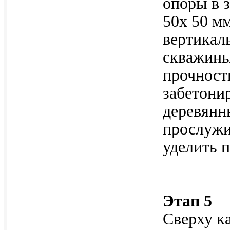
опоры в 
50х 50 мм
вертикаль
скважины
прочност
забетони
деревянн
прослужи
уделить 
Этап 5
Сверху к