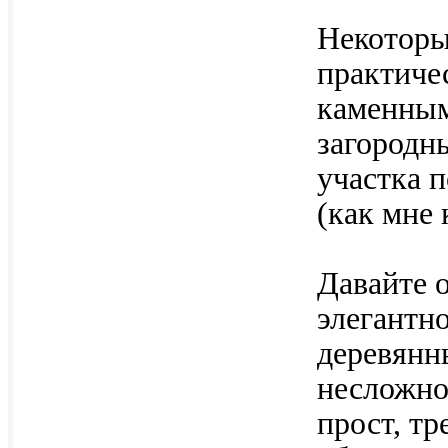
Некоторы
практиче
каменным
загородн
участка 
(как мне 
Давайте 
элегантн
деревянн
несложно
прост, тр