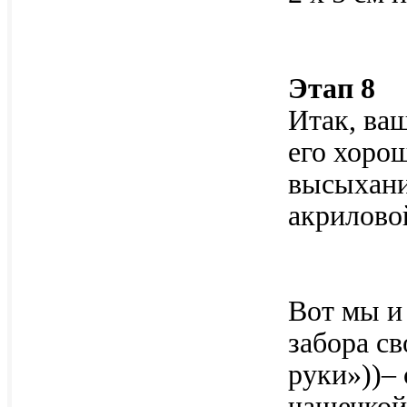
Этап 8
Итак, ваш
его хоро
высыхани
акриловой
Вот мы и
забора с
руки»))– 
чашечкой