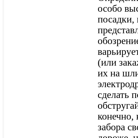
особо вы
посадки, 
представ
обозрени
варьирует
(или зак
их на шл
электрод
сделать 
обстругай
конечно,
забора св
дороже, 