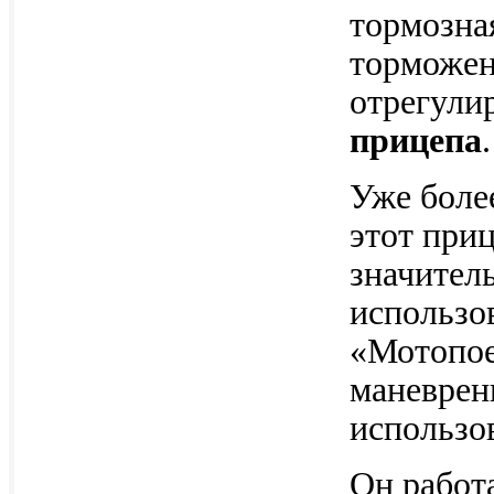
тормозна
торможен
отрегули
прицепа
.
Уже боле
этот при
значител
использо
«Мотопое
маневрен
использов
Он работ