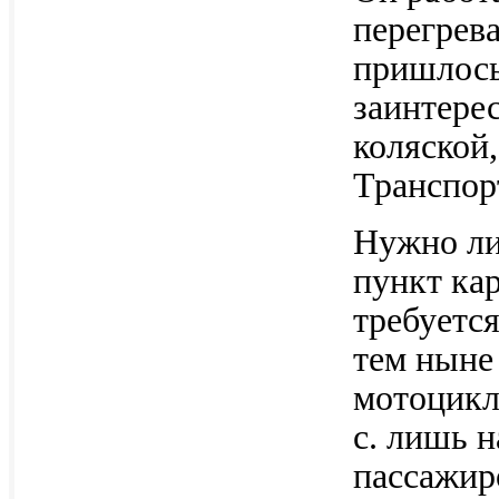
перегрева
пришлось
заинтере
коляской,
Транспор
Нужно ли
пункт ка
требуетс
тем ныне
мотоцикл
с. лишь 
пассажир