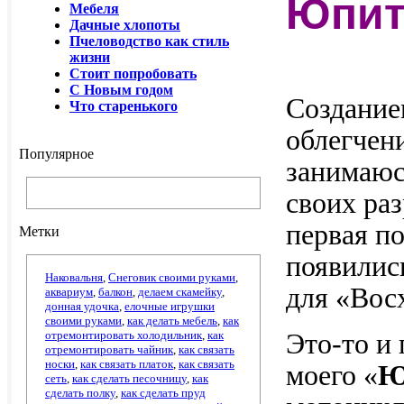
Юпит
Мебеля
Дачные хлопоты
Пчеловодство как стиль
жизни
Стоит попробовать
С Новым годом
Создание
Что старенького
облегчени
Популярное
занимаюсь
своих ра
первая по
Метки
появили
Наковальня
,
Снеговик своими руками
,
для «Вос
аквариум
,
балкон
,
делаем скамейку
,
донная удочка
,
елочные игрушки
своими руками
,
как делать мебель
,
как
отремонтировать холодильник
,
как
Это-то и
отремонтировать чайник
,
как связать
носки
,
как связать платок
,
как связать
моего «
Ю
сеть
,
как сделать песочницу
,
как
сделать полку
,
как сделать пруд