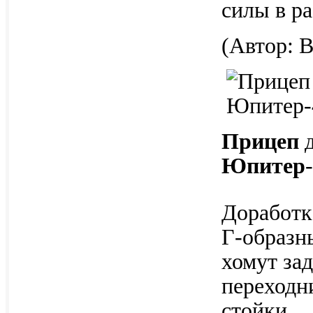
силы в р
(Автор: 
Прицеп
д
Юпитер
Доработк
Г-образн
хомут зад
переходн
стойки