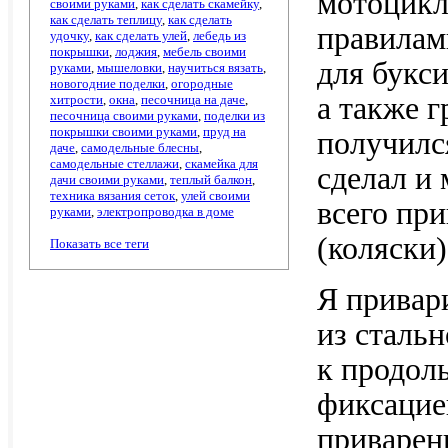
мотоцикл
своими руками
,
как сделать скамейку
,
как сделать теплицу
,
как сделать
правилам
удочку
,
как сделать улей
,
лебедь из
покрышки
,
лоджия
,
мебель своими
для букс
руками
,
мышеловки
,
научиться вязать
,
новогодние поделки
,
огородные
а также 
хитрости
,
окна
,
песочница на даче
,
песочница своими руками
,
поделки из
покрышки своими руками
,
пруд на
получилс
даче
,
самодельные блесны
,
самодельные стеллажи
,
скамейка для
сделал и
дачи своими руками
,
теплый балкон
,
техника вязания сеток
,
улей своими
всего пр
руками
,
электропроводка в доме
(коляски)
Показать все теги
Я привар
из сталь
к продол
фиксацие
приварен