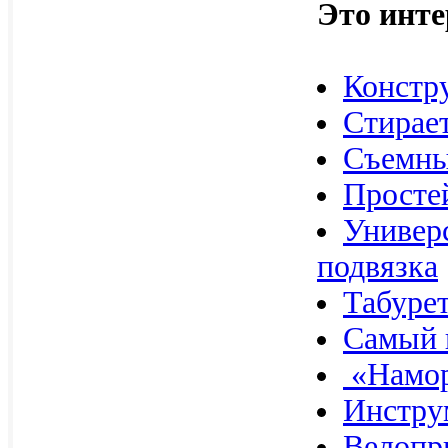
Это инте
Констр
Стирает
Съемны
Просте
Универ
подвязка
Табуре
Самый 
«Намор
Инстру
Велопр