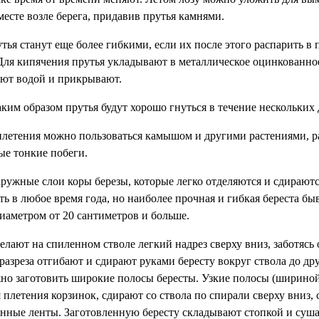
месте возле берега, придавив прутья камнями.
ья станут еще более гибкими, если их после этого распарить в
 Для кипячения прутья укладывают в металлическое оцинкованно
вают водой и прикрывают.
ким образом прутья будут хорошо гнуться в течение нескольких 
плетения можно пользоваться камышом и другими растениями, 
е тонкие побеги.
ружные слои коры березы, которые легко отделяются и сдираются
ь в любое время года, но наиболее прочная и гибкая береста быв
диаметром от 20 сантиметров и больше.
ают на спиленном стволе легкий надрез сверху вниз, заботясь о
разреза отгибают и сдирают руками бересту вокруг ствола до дру
жно заготовить широкие полосы бересты. Узкие полосы (шириной
плетения корзинок, сдирают со ствола по спирали сверху вниз, 
нные ленты. Заготовленную бересту складывают стопкой и сушат