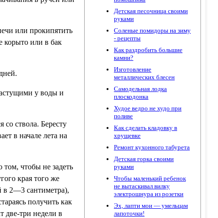
Детская песочница своими
руками
 печи или прокипятить
Соленые помидоры на зиму
- рецепты
е корыто или в бак
Как раздробить большие
камни?
Изготовление
дней.
металлических блесен
Самодельная лодка
растущими у воды и
плоскодонка
Худое ведро не худо при
поливе
 со ствола. Бересту
Как сделать кладовку в
ает в начале лета на
хрущевке
Ремонт кухонного табурета
Детская горка своими
 том, чтобы не задеть
руками
гого края того же
Чтобы маленький ребенок
не вытаскивал вилку
 в 2—3 сантиметра),
электрошнура из розетки
стараясь получить как
Эх, лапти мои — умельцам
 две-три недели в
лапоточки!