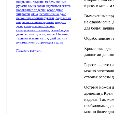
покрышки
,
лоджия
,
мебель своими
в реку в мелком 
руками
,
мышеловки
,
научиться вязать
,
новогодние поделки
,
огородные
хитрости
,
окна
,
песочница на даче
,
Вымоченные прут
песочница своими руками
,
поделки из
на слабом огне.
покрышки своими руками
,
пруд на
даче
,
самодельные блесны
,
для белья, зали
самодельные стеллажи
,
скамейка для
дачи своими руками
,
теплый балкон
,
Обработанные та
техника вязания сеток
,
улей своими
руками
,
электропроводка в доме
Кроме ивы, для 
Показать все теги
дающими длинны
Береста — это на
можно заготовлят
стволах березы 
Острым ножом дел
древесину. Край 
надреза. Так мо
необходимые для 
можно более дли