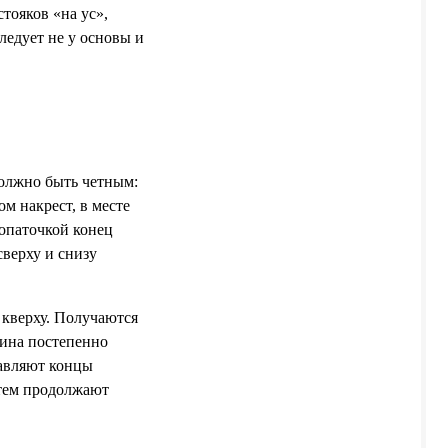
тояков «на ус»,
ледует не у основы и
должно быть четным:
м накрест, в месте
опаточкой конец
сверху и снизу
 кверху. Получаются
зина постепенно
тавляют концы
атем продолжают