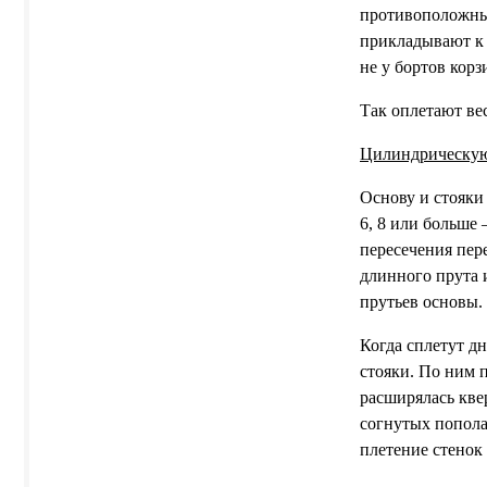
противоположных 
прикладывают к 
не у бортов кор
Так оплетают ве
Цилиндрическу
Основу и стояки
6, 8 или больше
пересечения пер
длинного прута и
прутьев основы.
Когда сплетут д
стояки. По ним 
расширялась кве
согнутых попола
плетение стенок