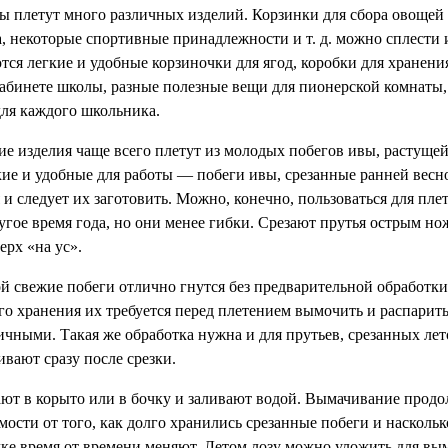
ты плетут много различных изделий. Корзинки для сбора овощей 
а, некоторые спортивные принадлежности и т. д. можно сплести 
тся легкие и удобные корзиночки для ягод, коробки для хранени
абинете школы, разные полезные вещи для пионерской комнаты
для каждого школьника.
ие изделия чаще всего плетут из молодых побегов ивы, растущей
кие и удобные для работы — побеги ивы, срезанные ранней весно
я и следует их заготовить. Можно, конечно, пользоваться для пле
угое время года, но они менее гибки. Срезают прутья острым н
ерх «на ус».
й свежие побеги отлично гнутся без предварительной обработки
о хранения их требуется перед плетением вымочить и распарить
ичными. Такая же обработка нужна и для прутьев, срезанных лет
ивают сразу после срезки.
ют в корыто или в бочку и заливают водой. Вымачивание продол
мости от того, как долго хранились срезанные побеги и насколь
чке время от времени меняют. Летом лозу можно уложить для вы