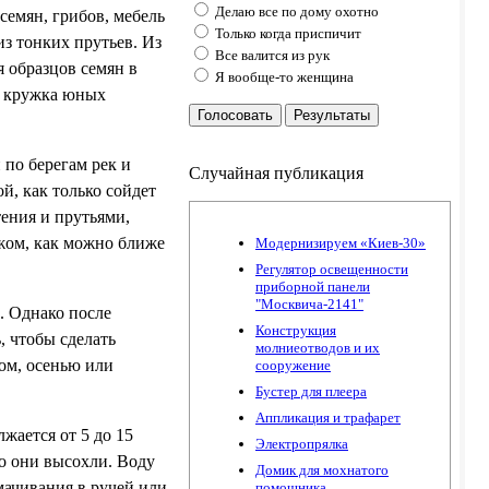
Делаю все по дому охотно
семян, грибов, мебель
Только когда приспичит
из тонких прутьев. Из
Все валится из рук
я образцов семян в
Я вообще-то женщина
, кружка юных
Голосовать
Результаты
 по берегам рек и
Случайная публикация
й, как только сойдет
тения и прутьями,
ожом, как можно ближе
Модернизируем «Киев-30»
Регулятор освещенности
приборной панели
"Москвича-2141"
. Однако после
Конструкция
, чтобы сделать
молниеотводов и их
ом, осенью или
сооружение
Бустер для плеера
Аппликация и трафарет
жается от 5 до 15
Электропрялка
ко они высохли. Воду
Домик для мохнатого
мачивания в ручей или
помошника