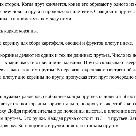
сторон. Когда прут кончается, конец его обрезают у одного из с
срезу нового прута и продолжают плетение. Сращивать прутья с
зины, а в промежутках между ними.
сь каркас корзины.
ю корзину
для сбора картофеля, овощей и фруктов плетут иначе.
 корзины делают из одних и тех же длинных прутьев. Число их 
 — в зависимости от величины корзины. Прутья складывают вееро
евязывают тонким прутом. В перевязи закрепляют заостренной л
 плетут дно корзины по кругу, пропуская этот прут поочередно 
но нужных размеров, свободные концы прутьев основы отгибают
плетут стенки корзины горизонтально, по кругу и так, чтобы кор
рху. Дойдя приблизительно до половины высоты, в плетение вс
м прутьев. Это ручки. Каждая ручка состоит из 3—4 прутьев. З
 доверху. Борт корзины и ручки оплетают тонким прутом.