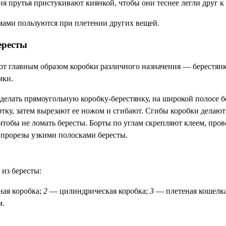
я прутья пристукивают киянкой, чтобы они теснее легли друг к 
ами пользуются при плетении других вещей.
ересты
ют главным образом коробки различного назначения — берестянк
мки.
сделать прямоугольную коробку-берестянку, на широкой полосе б
ртку, затем вырезают ее ножом и сгибают. Сгибы коробки делают
чтобы не ломать бересты. Борты по углам скрепляют клеем, про
прорезы узкими полосками бересты.
 из бересты:
ая коробка;
2
— цилиндрическая коробка;
3
— плетеная кошелк
м.