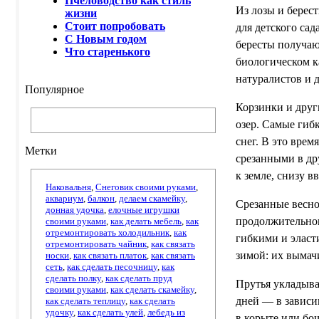
Пчеловодство как стиль
Из лозы и берес
жизни
Стоит попробовать
для детского сад
С Новым годом
бересты получаю
Что старенького
биологическом к
натуралистов и 
Популярное
Корзинки и друг
озер. Самые гиб
снег. В это врем
Метки
срезанными в др
к земле, снизу вв
Наковальня
,
Снеговик своими руками
,
аквариум
,
балкон
,
делаем скамейку
,
Срезанные весно
донная удочка
,
елочные игрушки
продолжительног
своими руками
,
как делать мебель
,
как
отремонтировать холодильник
,
как
гибкими и эласт
отремонтировать чайник
,
как связать
зимой: их вымач
носки
,
как связать платок
,
как связать
сеть
,
как сделать песочницу
,
как
сделать полку
,
как сделать пруд
Прутья укладыва
своими руками
,
как сделать скамейку
,
дней — в зависи
как сделать теплицу
,
как сделать
удочку
,
как сделать улей
,
лебедь из
в корыте или бо