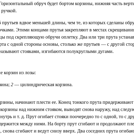
Горизонтальный обруч будет бортом корзины, нижняя часть вер
 ручкой.
6 прутьев вдвое меньшей длины, чем те, из которых сделаны обр
очками. Этими концами прутья закрепляют в местах скрещивани
цы под скрепляющую обручи оплетку. Два или три прута устана
рта с одной стороны основы, столько же прутьев — с другой ст
 называют стояками, изгибаются полукруглыми дугами.
е корзин из лозы:
зина;
2
— цилиндрическая корзина.
орзины, начинают плести ее. Конец тонкого прута придерживают
 корзины над нижним стояком, выводят снова наружу, над след
нутрь и т. д. Прут огибает стояки поочередно то с одной, то с д
держится между ними. На борту прут сгибают и продолжают пле
, снова сгибают и ведут снизу вверх. Два соседних прута огиба