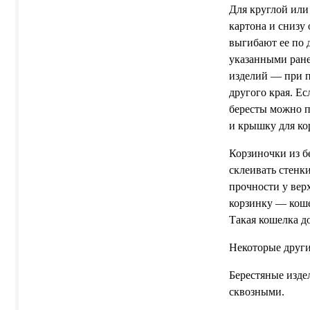
Для круглой или
картона и снизу
выгибают ее по 
указанными ране
изделий — при п
другого края. Е
бересты можно п
и крышку для кор
Корзиночки из б
склеивать стенк
прочности у вер
корзинку — коше
Такая кошелка д
Некоторые други
Берестяные изд
сквозными.