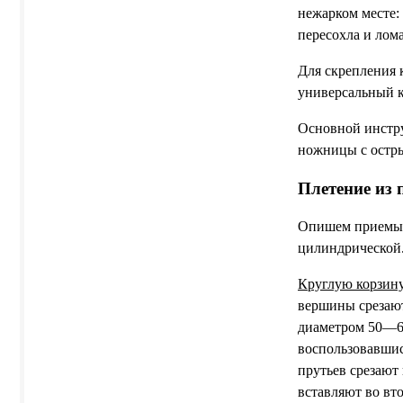
нежарком месте:
пересохла и лома
Для скрепления 
универсальный к
Основной инстру
ножницы с остры
Плетение из 
Опишем приемы п
цилиндрической
Круглую корзин
вершины срезают
диаметром 50—60
воспользовавшис
прутьев срезают
вставляют во вт