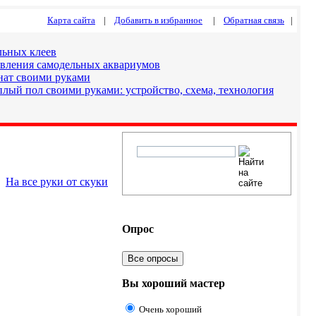
Карта сайта
|
Добавить в избранное
|
Обратная связь
|
льных клеев
овления самодельных аквариумов
нат своими руками
лый пол своими руками: устройство, схема, технология
На все руки от скуки
Опрос
Все опросы
Вы хороший мастер
Очень хороший