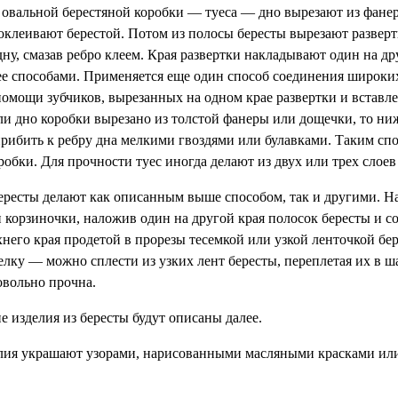
 овальной берестяной коробки — туеса — дно вырезают из фане
 оклеивают берестой. Потом из полосы бересты вырезают разверт
дну, смазав ребро клеем. Края развертки накладывают один на д
е способами. Применяется еще один способ соединения широки
омощи зубчиков, вырезанных на одном крае развертки и вставл
сли дно коробки вырезано из толстой фанеры или дощечки, то ни
рибить к ребру дна мелкими гвоздями или булавками. Таким сп
обки. Для прочности туес иногда делают из двух или трех слоев
ересты делают как описанным выше способом, так и другими. 
и корзиночки, наложив один на другой края полосок бересты и с
хнего края продетой в прорезы тесемкой или узкой ленточкой б
лку — можно сплести из узких лент бересты, переплетая их в ш
овольно прочна.
е изделия из бересты будут описаны далее.
елия украшают узорами, нарисованными масляными красками и