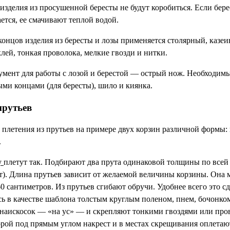
 изделия из просушенной бересты не будут коробиться. Если бер
ется, ее смачивают теплой водой.
концов изделия из бересты и лозы применяется столярный, казе
лей, тонкая проволока, мелкие гвозди и нитки.
мент для работы с лозой и берестой — острый нож. Необходимы
ми концами (для бересты), шило и киянка.
прутьев
летения из прутьев на примере двух корзин различной формы: 
.
у
плетут так. Подбирают два прута одинаковой толщины по всей
). Длина прутьев зависит от желаемой величины корзины. Она 
 сантиметров. Из прутьев сгибают обручи. Удобнее всего это сд
ь в качестве шаблона толстым круглым поленом, пнем, бочонком
 наискосок — «на ус» — и скрепляют тонкими гвоздями или про
орой под прямым углом накрест и в местах скрещивания оплетают