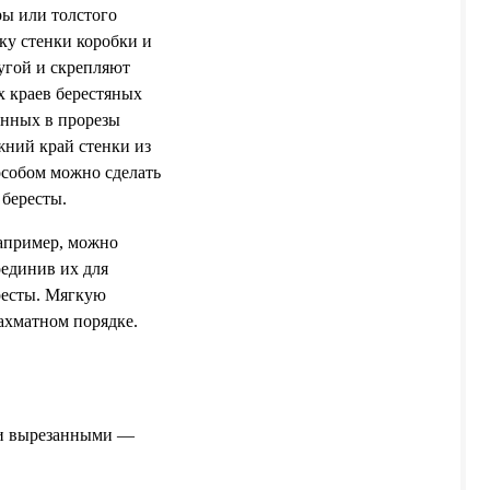
ры или толстого
ку стенки коробки и
ругой и скрепляют
х краев берестяных
енных в прорезы
жний край стенки из
особом можно сделать
 бересты.
Например, можно
оединив их для
ересты. Мягкую
ахматном порядке.
ли вырезанными —