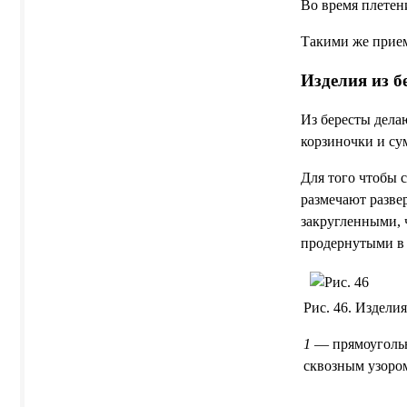
Во время плетени
Такими же прием
Изделия из б
Из бересты дела
корзиночки и су
Для того чтобы 
размечают разве
закругленными, 
продернутыми в 
Рис. 46. Изделия
1
— прямоугольн
сквозным узоро