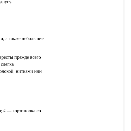
другу.
и, а также небольшие
ересты прежде всего
 слегка
волокой, нитками или
а;
4
— корзиночка со