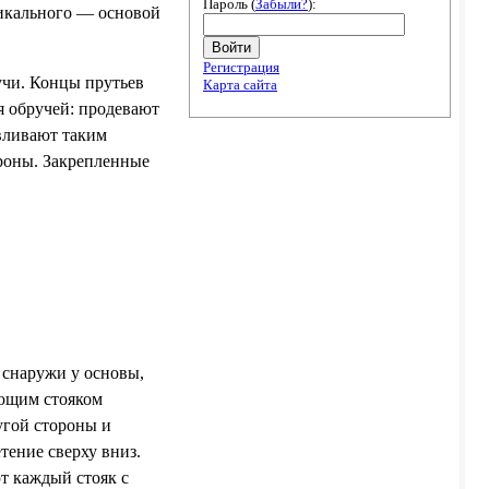
Пароль (
Забыли?
):
тикального — основой
Войти
Регистрация
учи. Концы прутьев
Карта сайта
я обручей: продевают
вливают таким
ороны. Закрепленные
 снаружи у основы,
ующим стояком
ругой стороны и
тение сверху вниз.
ют каждый стояк с