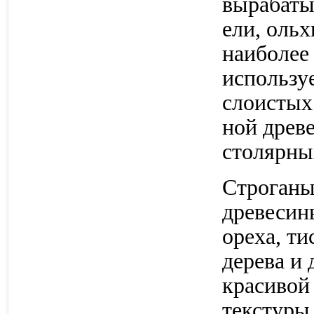
вырабаты
ели, ольх
наиболее
использу
слоистых
ной древ
столярны
Строганы
древесины
ореха, ти
дерева и
красивой
текстуры