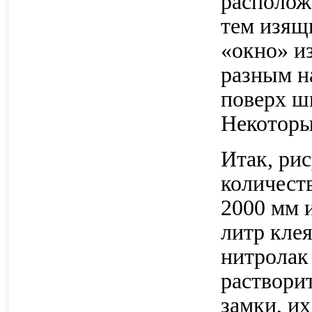
расположе
тем изящ
«окно» и
разным н
поверх ш
Некоторы
Итак, ри
количеств
2000 мм 
литр клея
нитролак
растворит
замки, их