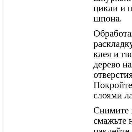
цикли и 
шпона.
Обработа
раскладк
клея и гв
дерево н
отверстия
Покройте
слоями ла
Снимите 
смажьте 
наклейте