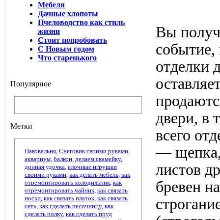
Мебеля
Дачные хлопоты
Пчеловодство как стиль
Вы получ
жизни
Стоит попробовать
событие, 
С Новым годом
Что старенького
отделки 
оставляе
Популярное
продаютс
двери, в
Метки
всего от
— щепка,
Наковальня
,
Снеговик своими руками
,
аквариум
,
балкон
,
делаем скамейку
,
листов д
донная удочка
,
елочные игрушки
своими руками
,
как делать мебель
,
как
бревен н
отремонтировать холодильник
,
как
отремонтировать чайник
,
как связать
носки
,
как связать платок
,
как связать
строгани
сеть
,
как сделать песочницу
,
как
сделать полку
,
как сделать пруд