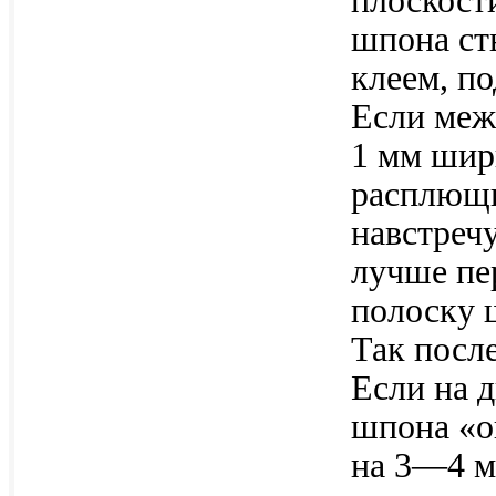
плоскост
шпона ст
клеем, по
Если меж
1 мм шир
расплющи
навстречу
лучше пе
полоску 
Так посл
Если на д
шпона «о
на 3—4 м