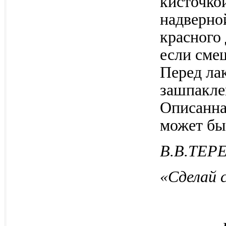
кисточко
надверно
красного
если сме
Перед ла
зашпакле
Описанна
может бы
В.В.ТЕР
«Сделай 