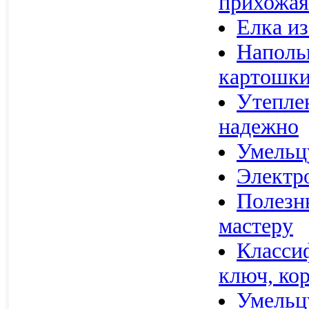
прихожая
Елка из
Наполь
картошк
Утеплен
надежно
Умельц
Электр
Полезн
мастеру
Классиф
ключ, кор
Умельц