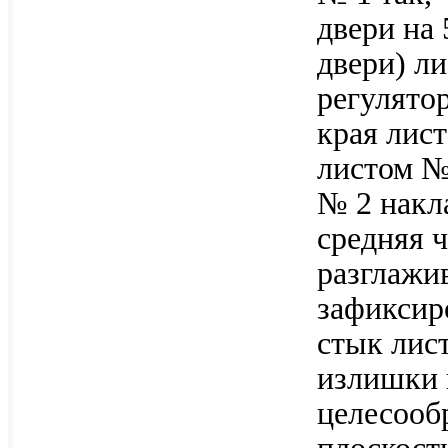
двери на 
двери) л
регулято
края лист
листом №
№ 2 накла
средняя 
разглажи
зафиксир
стык лис
излишки 
целесооб