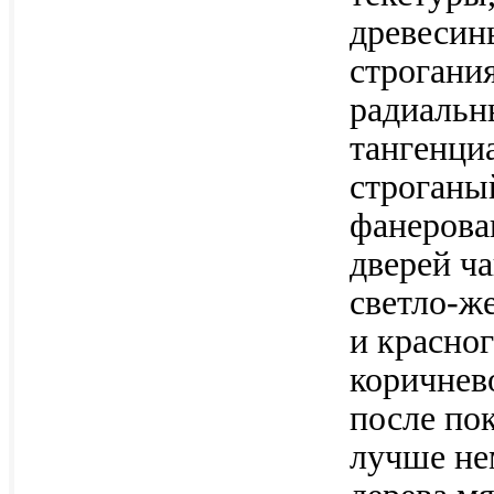
древесин
строгани
радиальн
тангенци
строганы
фанерова
дверей ча
светло-же
и красног
коричнево
после по
лучше не