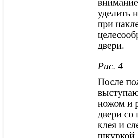
внимание
уделить 
при накл
целесооб
двери.
Рис. 4
После по
выступаю
ножом и 
двери со
клея и с
шкуркой.