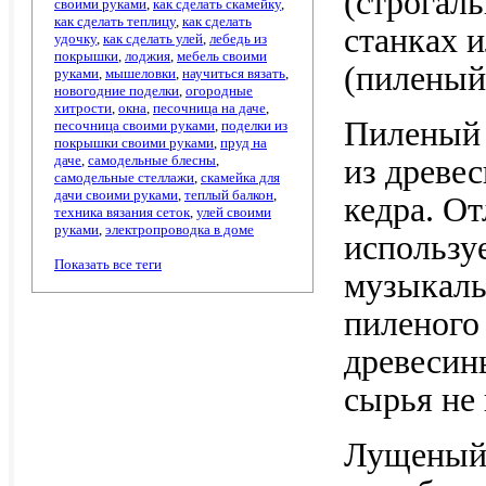
(строгал
своими руками
,
как сделать скамейку
,
как сделать теплицу
,
как сделать
станках 
удочку
,
как сделать улей
,
лебедь из
покрышки
,
лоджия
,
мебель своими
(пиленый
руками
,
мышеловки
,
научиться вязать
,
новогодние поделки
,
огородные
хитрости
,
окна
,
песочница на даче
,
Пиленый 
песочница своими руками
,
поделки из
покрышки своими руками
,
пруд на
даче
,
самодельные блесны
,
из древес
самодельные стеллажи
,
скамейка для
дачи своими руками
,
теплый балкон
,
кедра. О
техника вязания сеток
,
улей своими
руками
,
электропроводка в доме
использу
Показать все теги
музыкаль
пиленого
древесин
сырья не
Лущеный 