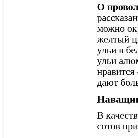
О провол
рассказан
можно ок
желтый цв
ульи в бе
ульи алю
нравится
дают бол
Наващив
В качеств
сотов пр