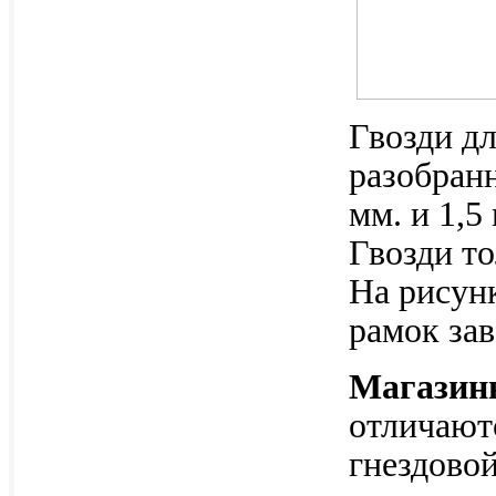
Гвозди дл
разобран
мм. и 1,5
Гвозди т
На рисун
рамок зав
Магазин
отличаютс
гнездовой