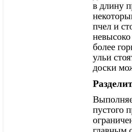
в длину п
некоторы
пчел и ст
невысоко 
более гор
ульи стоя
доски мо
Раздели
Выполняе
пустого п
ограничен
главным 