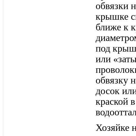
обвязки 
крышке сп
ближе к 
диаметро
под крышк
или «зат
проволоки
обвязку н
досок ил
краской в
водоотта
Хозяйке н