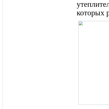
утеплите
которых 