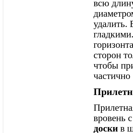
всю длину
диаметро
удалить.
гладкими
горизонт
сторон то
чтобы пр
частично 
Прилетн
Прилетная
вровень 
доски
в ш