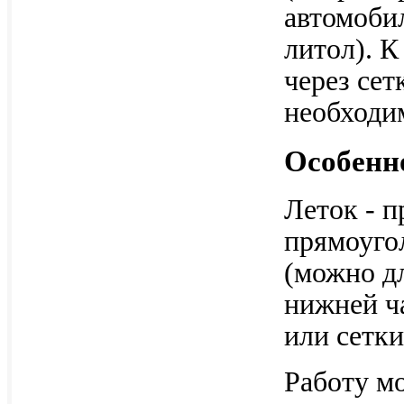
автомобил
литол). К
через сет
необходи
Особенно
Леток - п
прямоуго
(можно дл
нижней ча
или сетки
Работу мо