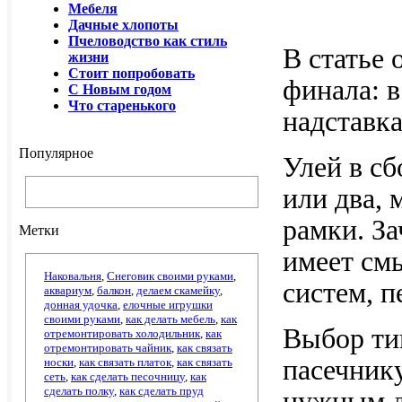
Мебеля
Дачные хлопоты
Пчеловодство как стиль
В статье
жизни
Стоит попробовать
финала: в
С Новым годом
Что старенького
надставка
Популярное
Улей в сб
или два, 
рамки. За
Метки
имеет см
Наковальня
,
Снеговик своими руками
,
систем, п
аквариум
,
балкон
,
делаем скамейку
,
донная удочка
,
елочные игрушки
своими руками
,
как делать мебель
,
как
Выбор тип
отремонтировать холодильник
,
как
отремонтировать чайник
,
как связать
пасечнику
носки
,
как связать платок
,
как связать
сеть
,
как сделать песочницу
,
как
сделать полку
,
как сделать пруд
нужным д