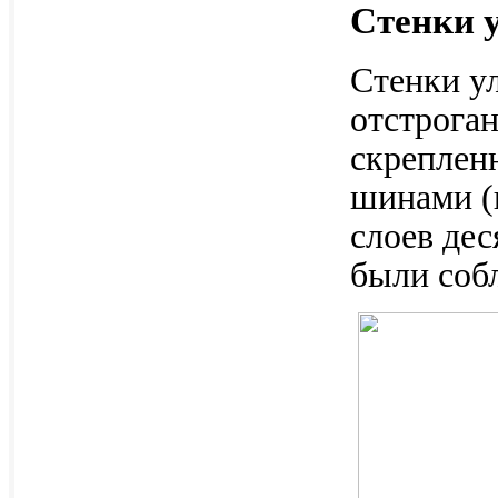
Стенки 
Стенки ул
отстроган
скреплен
шинами (
слоев де
были соб