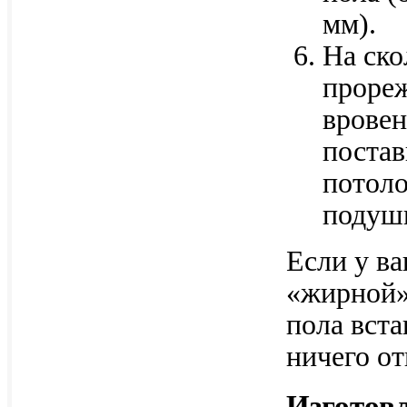
мм).
На ско
прореж
вровен
постав
потоло
подуш
Если у ва
«жирной»
пола вста
ничего от
Изготов