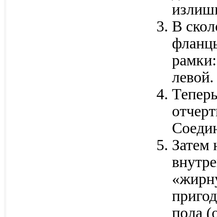
излишк
В скол
фланцы
рамки:
левой.
Теперь
отчерт
Соедин
Затем 
внутре
«жирн
пригод
пола (