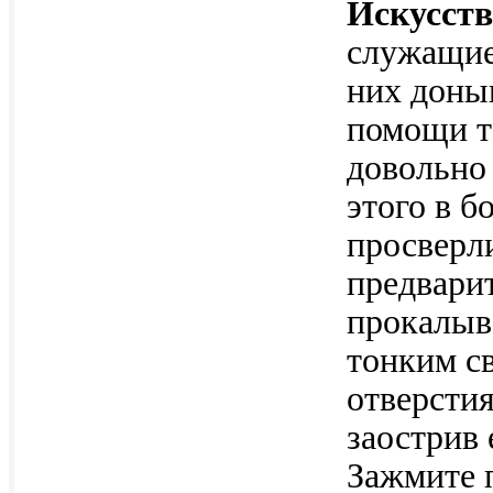
Искусст
служащие
них доны
помощи т
довольно 
этого в 
просверл
предвари
прокалыв
тонким с
отверсти
заострив 
Зажмите 