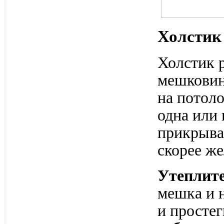
Холстик
Холстик 
мешковин
на потоло
одна или 
прикрыва
скорее же
Утеплит
мешка и 
и простег