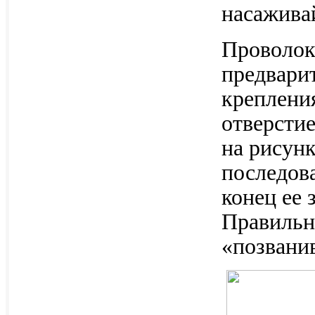
насаживай
Проволоку
предварит
креплени
отверстие
на рисунк
последова
конец ее
Правильн
«позвани