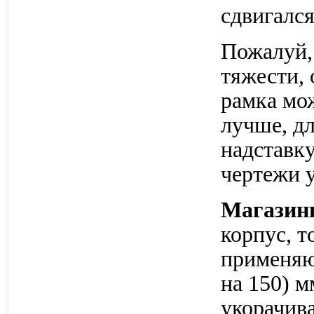
сдвигался
Пожалуй, 
тяжести, 
рамка мож
лучше, дл
надставк
чертежи у
Магазин
корпус, т
применяю
на 150) м
укорачива