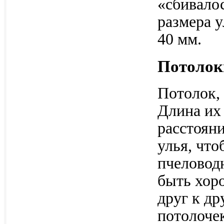
«сбивало
размера у
40 мм.
Потолок
Потолок, 
Длина их 
расстояни
улья, чт
пчеловод
быть хор
друг к др
потолоче