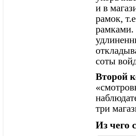
и в магаз
рамок, т.
рамками. 
удлиненн
откладыва
соты войд
Второй к
«смотровы
наблюдате
три магаз
Из чего 