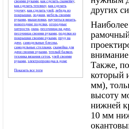
своими руками
,
как сделать скамейку
,
как сделать теплицу
,
как сделать
других си
удочку
,
как сделать улей
,
лебедь из
покрышки
,
лоджия
,
мебель своими
руками
,
мышеловки
,
научиться вязать
,
Наиболее
новогодние поделки
,
огородные
хитрости
,
окна
,
песочница на даче
,
рамочный
песочница своими руками
,
поделки из
покрышки своими руками
,
пруд на
проектиро
даче
,
самодельные блесны
,
самодельные стеллажи
,
скамейка для
дачи своими руками
,
теплый балкон
,
внимание 
техника вязания сеток
,
улей своими
руками
,
электропроводка в доме
Также, по
Показать все теги
который 
мм), толь
высоту м
нижней кр
10 мм ни
окантовыв