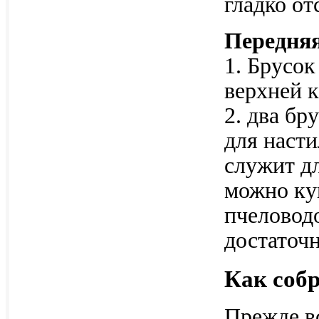
гладко от
Передняя
1. Брусок
верхней 
2. два бр
для насти
служит дл
можно ку
пчеловод
достаточ
Как собр
Прежде вс