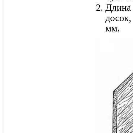
Длина 
досок,
мм.