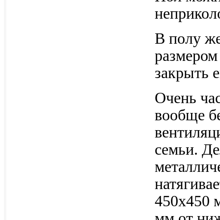
неприкол
В полу ж
размером
закрыть е
Очень час
вообще бе
вентиляц
семьи. Де
металличе
натягива
450х450 м
мм от ниж