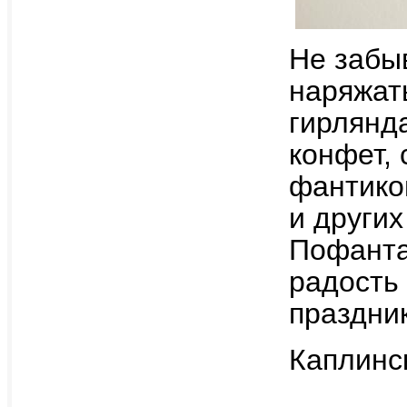
Не забыв
наряжат
гирлянд
конфет, 
фантико
и други
Пофанта
радость
праздни
Каплинс