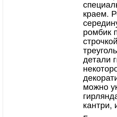
специал
краем. 
середин
ромбик 
строчкой
треуголь
детали 
некотор
декорат
можно у
гирлянда
кантри, 