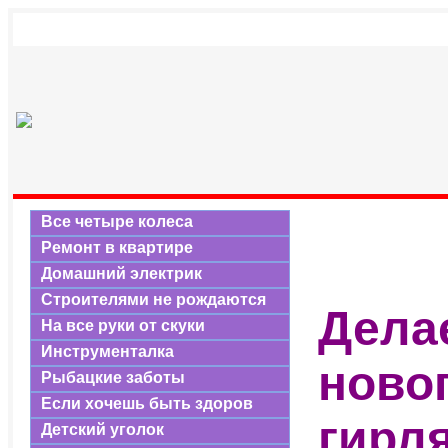
Все четыре колеса
Ремонт в квартире
Домашний электрик
Строителями не рождаются
Дела
На все руки от скуки
Инструменталка
ново
Рыбацкие заботы
Если хочешь быть здоров
гирля
Детский уголок