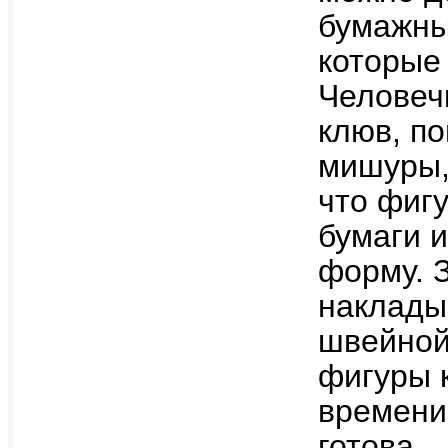
бумажны
которые
Человеч
клюв, п
мишуры,
что фиг
бумаги и
форму. 
наклады
швейной
фигуры к
времени
готова.