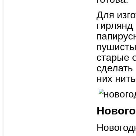
Для изг
гирлянд
папирусн
пушисты
старые о
сделать
них нить
Нового
Новогод