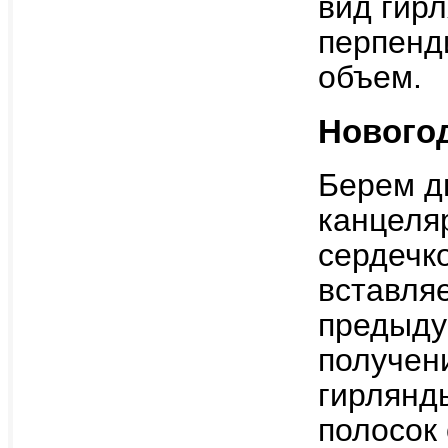
вид гирл
перпенд
объем.
Новогод
Берем д
канцеля
сердечк
вставля
предыду
получен
гирлянд
полосок 