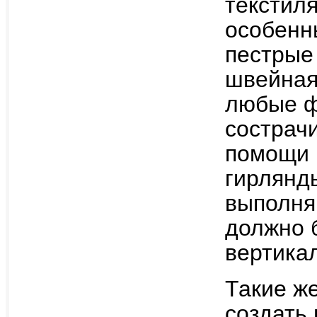
текстил
особенн
пестрые 
швейная
любые ф
сострач
помощи 
гирлянд
выполня
должно 
вертикал
Такие ж
создать