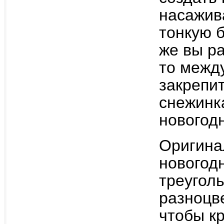
насажив
тонкую 
же вы р
то межд
закрепи
снежинк
новогод
Оригина
новогод
треуголь
разноцв
чтобы к