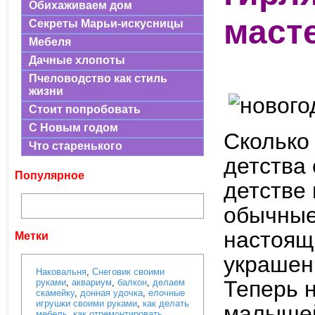
Обихаживаем дом
маст
Секреты Марьи-искусницы
Мебеля
Дачные хлопоты
Пчеловодство как стиль
жизни
Стоит попробовать
С Новым годом
Сколько
Что старенького
детства 
Популярное
детстве
обычные
настоящ
Метки
украшен
Наковальня
,
Снеговик своими
Теперь 
руками
,
аквариум
,
балкон
,
делаем
скамейку
,
донная удочка
,
елочные
игрушки своими руками
,
как делать
малышей
мебель
,
как отремонтировать