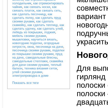
холодильник
,
как отремонтировать
совмест
чайник
,
как связать носки
,
как
связать платок
,
как связать сеть
,
вариант
как сделать песочницу
,
как
сделать полку
,
как сделать пруд
своими руками
,
как сделать
новогодн
скамейку
,
как сделать теплицу
,
как
сделать удочку
,
как сделать улей
,
подручн
лебедь из покрышки
,
лоджия
,
мебель своими руками
,
украсить
мышеловки
,
научиться вязать
,
новогодние поделки
,
огородные
хитрости
,
окна
,
песочница на даче
,
песочница своими руками
,
поделки
Нового
из покрышки своими руками
,
пруд
на даче
,
самодельные блесны
,
самодельные стеллажи
,
скамейка
для дачи своими руками
,
теплый
Для вып
балкон
,
техника вязания сеток
,
улей своими руками
,
гирлянд
электропроводка в доме
полоски
Показать все теги
полоски 
двадцать