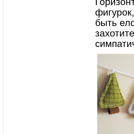
Горизон
фигурок
быть ело
захотите
симпати