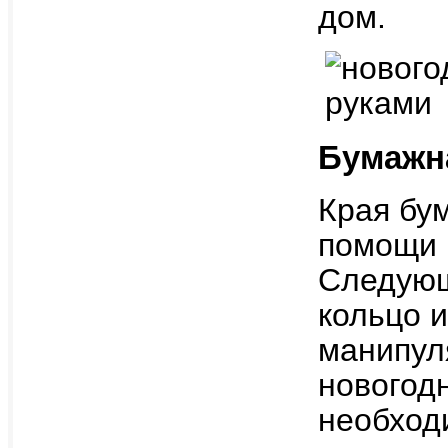
дом.
Бумажн
Края бу
помощи к
Следующ
кольцо и
манипул
новогодн
необход