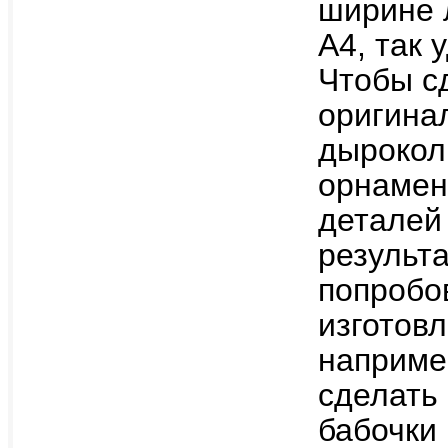
ширине 
А4, так 
Чтобы с
оригина
дырокол
орнамен
деталей
результ
попробо
изготов
например
сделать 
бабочки 