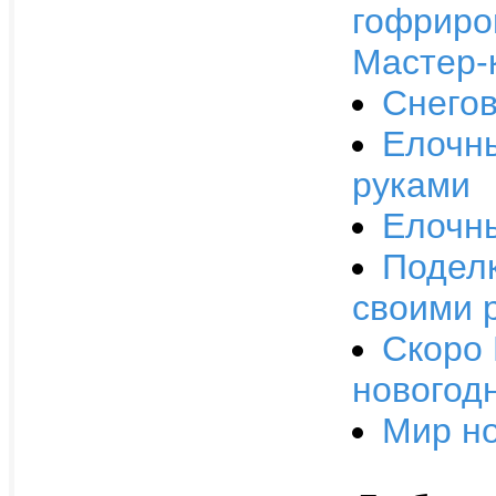
гофриро
Мастер-
Снегов
Елочн
руками
Елочны
Поделк
своими 
Скоро 
новогод
Мир но