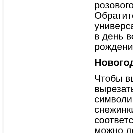
розового
Обратит
универс
в день 
рождени
Новогод
Чтобы в
вырезат
символик
снежинки
соответ
можно д