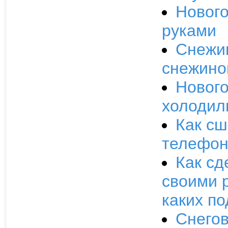
Нового
руками
Снежин
снежино
Нового
холодил
Как сш
телефо
Как сд
своими р
каких по
Снегов