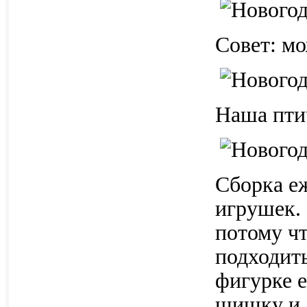
Совет: мо
Наша пти
Сборка е
игрушек.
потому ч
подходит
фигурке 
шишку и,