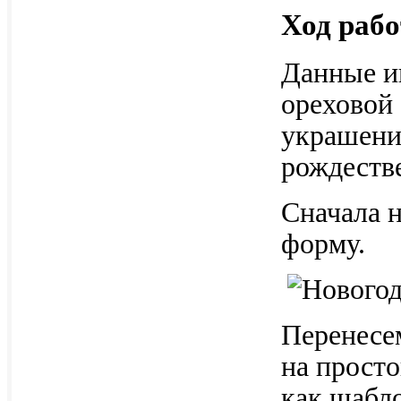
Ход раб
Данные и
ореховой
украшени
рождеств
Сначала 
форму.
Перенесем
на просто
как шабл