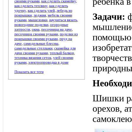
ребенка в
своими руками
,
как сделать скамейку
,
как сделать теплицу
,
как сделать
удочку
,
как сделать улей
,
лебедь из
Задачи:
ф
покрышки
,
лоджия
,
мебель своими
руками
,
мышеловки
,
научиться вязать
,
мышление
новогодние поделки
,
огородные
хитрости
,
окна
,
песочница на даче
,
песочница своими руками
,
поделки из
помощью 
покрышки своими руками
,
пруд на
даче
,
самодельные блесны
,
изобретат
самодельные стеллажи
,
скамейка для
дачи своими руками
,
теплый балкон
,
творчеств
техника вязания сеток
,
улей своими
руками
,
электропроводка в доме
природны
Показать все теги
Необход
Шишки ра
орехов, а
самоклею