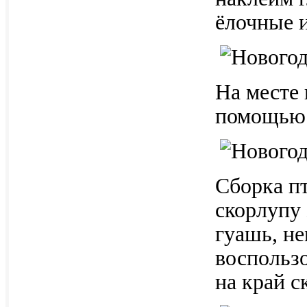
ёлочные 
На месте 
помощью 
Сборка п
скорлупу 
гуашь, н
воспользо
на край с