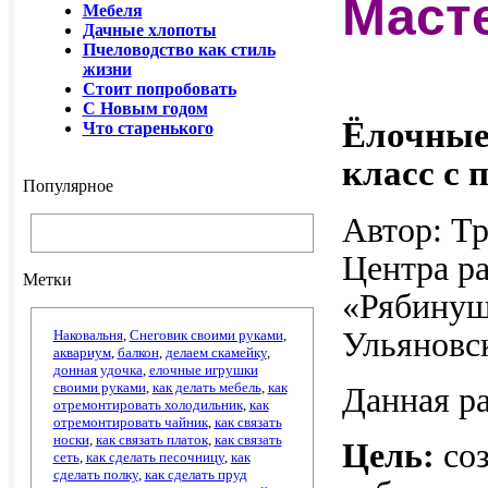
Маст
Мебеля
Дачные хлопоты
Пчеловодство как стиль
жизни
Стоит попробовать
С Новым годом
Ёлочные
Что старенького
класс с
Популярное
Автор: Тр
Центра ра
Метки
«Рябинуш
Ульяновс
Наковальня
,
Снеговик своими руками
,
аквариум
,
балкон
,
делаем скамейку
,
донная удочка
,
елочные игрушки
своими руками
,
как делать мебель
,
как
Данная ра
отремонтировать холодильник
,
как
отремонтировать чайник
,
как связать
носки
,
как связать платок
,
как связать
Цель:
соз
сеть
,
как сделать песочницу
,
как
сделать полку
,
как сделать пруд