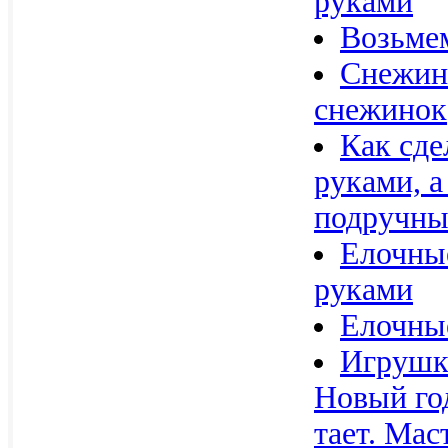
руками
Возьмем
Снежин
снежинок
Как сде
руками, а
подручных
Елочны
руками
Елочны
Игрушк
Новый год
тает. Мас