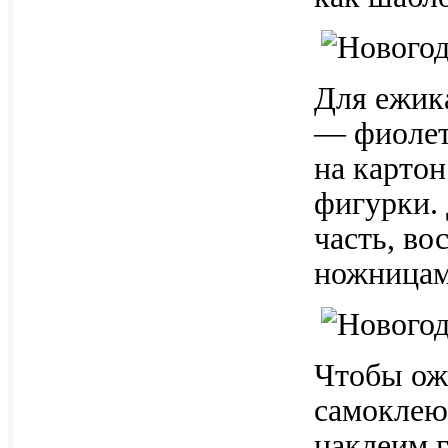
Для ежик
— фиолет
на карто
фигурки. 
часть, во
ножница
Чтобы ож
самоклею
наклеим г