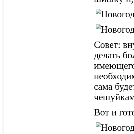
Совет: в
делать бо
имеющего
необходи
сама буде
чешуйкам
Вот и го