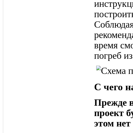
инструкц
построит
Соблюдая
рекоменда
время см
погреб и
С чего н
Прежде в
проект б
этом нет