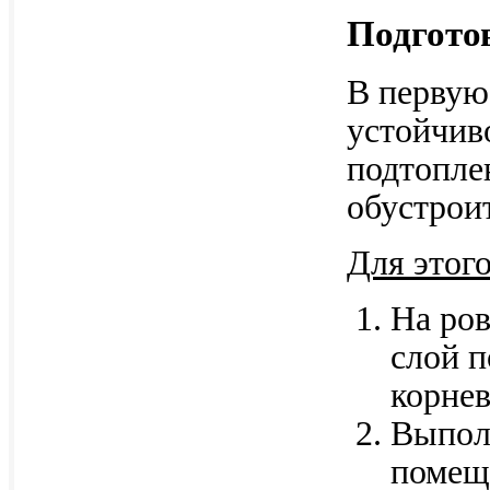
Подгото
В первую
устойчив
подтопле
обустроит
Для этог
На ров
слой п
корнев
Выпол
помещ