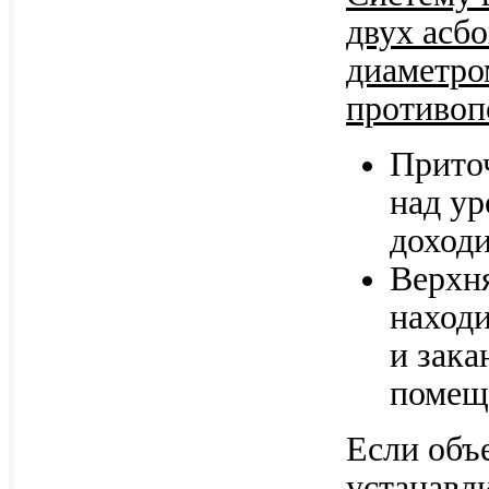
двух асб
диаметро
противоп
Прито
над ур
доходи
Верхн
находи
и зака
помещ
Если объ
устанавл