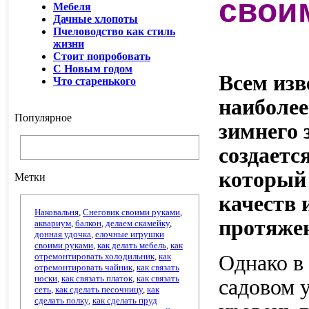
свои
Мебеля
Дачные хлопоты
Пчеловодство как стиль
жизни
Стоит попробовать
С Новым годом
Всем изв
Что старенького
наиболее
Популярное
зимнего 
создаетс
который 
Метки
качеств 
Наковальня
,
Снеговик своими руками
,
протяжен
аквариум
,
балкон
,
делаем скамейку
,
донная удочка
,
елочные игрушки
своими руками
,
как делать мебель
,
как
отремонтировать холодильник
,
как
Однако в
отремонтировать чайник
,
как связать
носки
,
как связать платок
,
как связать
садовом 
сеть
,
как сделать песочницу
,
как
сделать полку
,
как сделать пруд