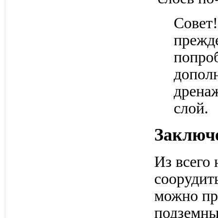
Совет!
прежде
попроб
допол
дрена
слой.
Заключ
Из всего 
соорудит
можно пр
подземны