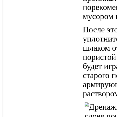
порекоме
мусором 
После эт
уплотнит
шлаком о
пористой
будет иг
старого 
армирующ
растворо