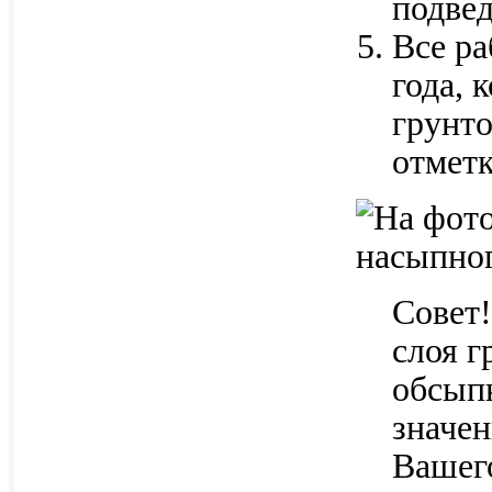
подвед
Все ра
года, 
грунт
отметк
Совет
слоя г
обсыпк
значен
Вашего