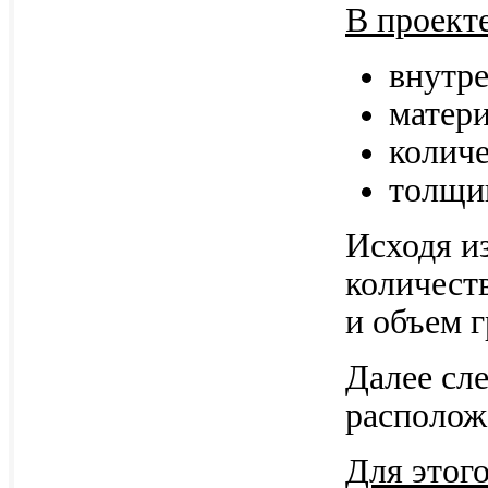
В проект
внутр
матери
количе
толщи
Исходя и
количест
и объем 
Далее сл
располож
Для этог