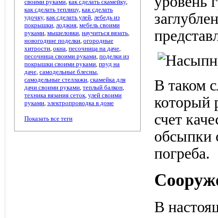
уровень г
своими руками
,
как сделать скамейку
,
как сделать теплицу
,
как сделать
заглублен
удочку
,
как сделать улей
,
лебедь из
покрышки
,
лоджия
,
мебель своими
представ
руками
,
мышеловки
,
научиться вязать
,
новогодние поделки
,
огородные
хитрости
,
окна
,
песочница на даче
,
песочница своими руками
,
поделки из
покрышки своими руками
,
пруд на
даче
,
самодельные блесны
,
самодельные стеллажи
,
скамейка для
В таком 
дачи своими руками
,
теплый балкон
,
техника вязания сеток
,
улей своими
который 
руками
,
электропроводка в доме
счет каче
Показать все теги
обсыпки 
погреба.
Сооруже
В настоя