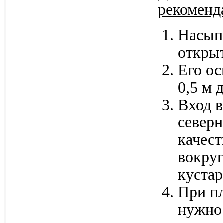
рекоменд
Насыпн
откры
Его ос
0,5 м 
Вход в
северн
качест
вокруг
кустар
При пл
нужно