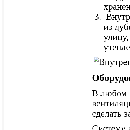
хранен
Внутр
из дуб
улицу,
утепл
Оборудо
В любом 
вентиляци
сделать з
Систему 