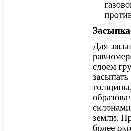
газово
проти
Засыпка
Для засы
равномер
слоем гр
засыпать
толщины,
образова
склонами
земли. П
более окр