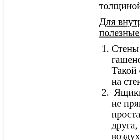
толщиной
Для внут
полезные
Стены 
гашено
Такой 
на сте
Ящики
не пря
проста
друга
воздух