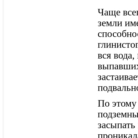
Чаще всег
земли им
способно
глинистог
вся вода,
выпавших 
застаивае
подвальн
По этому
подземны
засыпать 
проникал