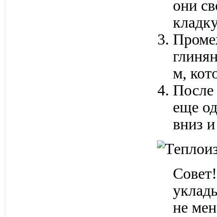
они с
кладку
Проме
глиня
м, ко
После
еще од
вниз и
Совет
уклад
не мен