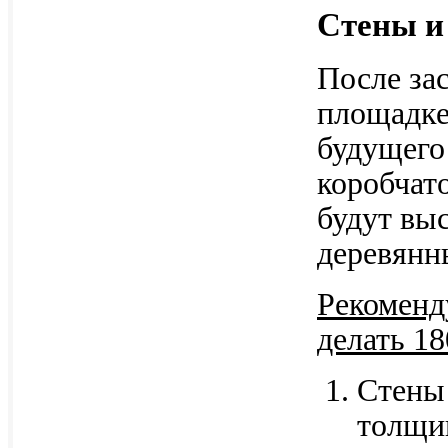
Стены и
После за
площадке
будущего
коробчат
будут вы
деревянн
Рекоменд
делать 1
Стены
толщин