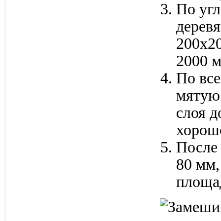
По угл
деревя
200х2
2000 м
По вс
мятую
слоя д
хорошо
После 
80 мм,
площа