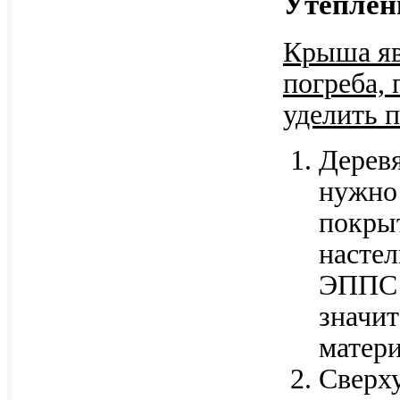
Утеплен
Крыша яв
погреба,
уделить 
Дерев
нужно 
покрыт
настел
ЭППС 
значи
матери
Сверх