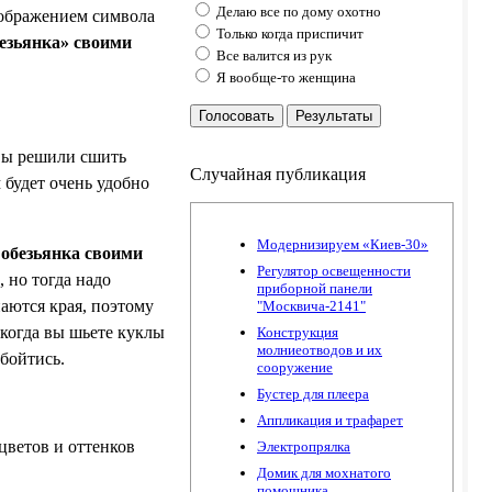
Делаю все по дому охотно
зображением символа
Только когда приспичит
езьянка» своими
Все валится из рук
Я вообще-то женщина
Голосовать
Результаты
 вы решили сшить
Случайная публикация
 будет очень удобно
Модернизируем «Киев-30»
й
обезьянка своими
Регулятор освещенности
 но тогда надо
приборной панели
паются края, поэтому
"Москвича-2141"
 когда вы шьете куклы
Конструкция
молниеотводов и их
бойтись.
сооружение
Бустер для плеера
Аппликация и трафарет
цветов и оттенков
Электропрялка
Домик для мохнатого
помошника