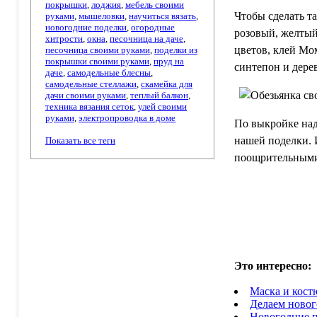
покрышки
,
лоджия
,
мебель своими
Чтобы сделать та
руками
,
мышеловки
,
научиться вязать
,
новогодние поделки
,
огородные
розовый, желтый
хитрости
,
окна
,
песочница на даче
,
цветов, клей Мо
песочница своими руками
,
поделки из
покрышки своими руками
,
пруд на
синтепон и дере
даче
,
самодельные блесны
,
самодельные стеллажи
,
скамейка для
дачи своими руками
,
теплый балкон
,
техника вязания сеток
,
улей своими
руками
,
электропроводка в доме
По выкройке над
нашей поделки. 
Показать все теги
поощрительными
Это интересно
:
Маска и кост
Делаем новог
Новогодние п