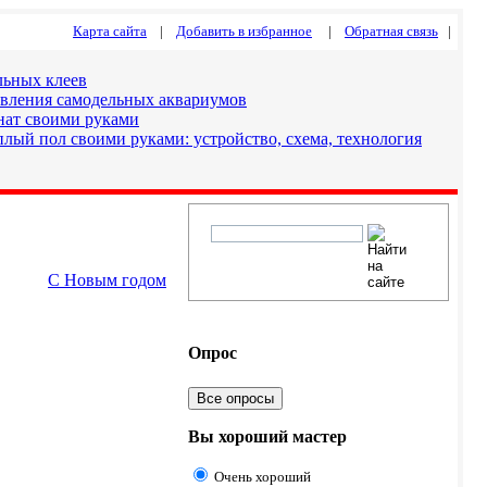
Карта сайта
|
Добавить в избранное
|
Обратная связь
|
льных клеев
овления самодельных аквариумов
нат своими руками
лый пол своими руками: устройство, схема, технология
С Новым годом
Опрос
Все опросы
Вы хороший мастер
Очень хороший