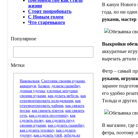
Пчеловодство как стиль
В канун Нового 
жизни
Стоит попробовать
года, но ни оди
С Новым годом
руками, мастер 
Что старенького
Популярное
Выкройки обез
аккуратные игру
вырезать детали
Метки
Фетр – самый пр
руками, игруш
Наковальня
,
Снеговик своими руками
,
заранее подгото
аквариум
,
балкон
,
делаем скамейку
,
донная удочка
,
елочные игрушки
его удобно резат
своими руками
,
как делать мебель
,
как
Тильда и других
отремонтировать холодильник
,
как
отремонтировать чайник
,
как связать
носки
,
как связать платок
,
как связать
сеть
,
как сделать песочницу
,
как
сделать полку
,
как сделать пруд
В магазине, где
своими руками
,
как сделать скамейку
,
как сделать теплицу
,
как сделать
фетра, поэтому 
удочку
,
как сделать улей
,
лебедь из