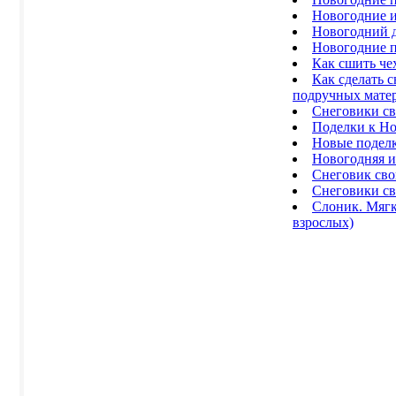
Новогодние и
Новогодний д
Новогодние п
Как сшить че
Как сделать с
подручных матери
Снеговики с
Поделки к Но
Новые поделк
Новогодняя и
Снеговик св
Снеговики с
Слоник. Мягк
взрослых)