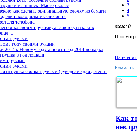
3
грушки из шишек. Мастер-класс
4
екор: как сделать оригинальную елочку из бумаги
5
оделки: холодильник-снеговик
хол для телефона
всего:
0
неговика своими руками, а главное, из каких
ал ...
Просмотре
воими руками
вому году своими руками
и 2014 к Новому году а новый год 2014 лошадка
грушка в год лошади
Напечатат
оими руками
воими руками
Комментар
ая игрушка своими руками (рукоделие для детей и
Как т
инстр