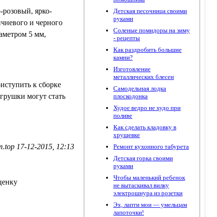
-розовый, ярко-
Детская песочница своими
руками
ичневого и черного
Соленые помидоры на зиму
аметром 5 мм,
- рецепты
Как раздробить большие
камни?
Изготовление
металлических блесен
иступить к сборке
Самодельная лодка
игрушки могут стать
плоскодонка
Худое ведро не худо при
поливе
Как сделать кладовку в
хрущевке
.top 17-12-2015, 12:13
Ремонт кухонного табурета
Детская горка своими
руками
Чтобы маленький ребенок
ценку
не вытаскивал вилку
электрошнура из розетки
Эх, лапти мои — умельцам
лапоточки!