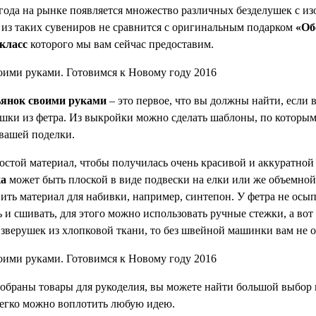
года на рынке появляется множество различных безделушек с и
н из таких сувениров не сравнится с оригинальным подарком
«Об
класс
которого мы вам сейчас предоставим.
ьянок своими руками
– это первое, что вы должны найти, если
шки из фетра. Из выкройки можно сделать шаблоны, по которым
 вашей поделки.
остой материал, чтобы получилась очень красивой и аккуратно
ка
может быть плоской в виде подвески на елки или же объемной,
вить материал для набивки, например, синтепон. У фетра не осы
ь и сшивать, для этого можно использовать ручные стежки, а вот
 зверушек из хлопковой ткани, то без швейной машинки вам не о
 собраны товары для рукоделия, вы можете найти большой выбор 
легко можно воплотить любую идею.