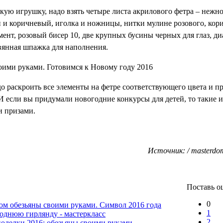
кую игрушку, надо взять четыре листа акрилового фетра – нежно
 и коричневый, иголка и ножницы, нитки мулине розового, кор
мент, розовый бисер 10, две крупных бусины черных для глаз, ди
вянная шпажка для наполнения.
о раскроить все элементы на фетре соответствующего цвета и пр
И если вы придумали новогодние конкурсы для детей, то такие 
 призами.
Источник: / masterdom
Поставь о
0
юм обезьяны своими руками. Символ 2016 года
1
однюю гирлянду - мастеркласс
2
оделки 2016: обезьяны своими руками