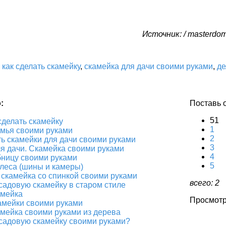
Источник: / masterdom
:
как сделать скамейку
,
скамейка для дачи своими руками
,
де
о
:
Поставь 
51
сделать скамейку
1
мья своими руками
2
ть скамейки для дачи своими руками
3
я дачи. Скамейка своими руками
4
ницу своими руками
5
олеса (шины и камеры)
скамейка со спинкой своими руками
всего:
2
 садовую скамейку в старом стиле
амейка
Просмотр
амейки своими руками
мейка своими руками из дерева
 садовую скамейку своими руками?