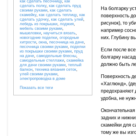
как сделать песочницу
,
как
сделать полку
,
как сделать пруд
На болгарку ус
своими руками
,
как сделать
скамейку
,
как сделать теплицу
,
как
поверхность до
сделать удочку
,
как сделать улей
,
рисунок), то у
лебедь из покрышки
,
лоджия
,
мебель своими руками
,
например сосно
мышеловки
,
научиться вязать
,
них. Глубину в
новогодние поделки
,
огородные
хитрости
,
окна
,
песочница на даче
,
песочница своими руками
,
поделки
Если после все
из покрышки своими руками
,
пруд
на даче
,
самодельные блесны
,
болгарку насад
самодельные стеллажи
,
скамейка
должно быть лег
для дачи своими руками
,
теплый
балкон
,
техника вязания сеток
,
улей своими руками
,
Поверхность де
электропроводка в доме
«Хаглюнд», (де
Показать все теги
предохраняют д
удобна, не нуж
Окончательная 
задних и нижни
скамейки для с
тому же вы изг