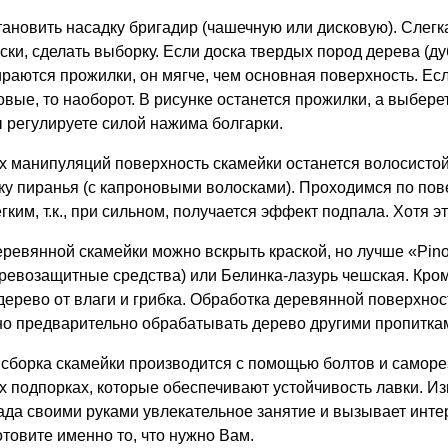
тановить насадку бригадир (чашечную или дисковую). Слег
ски, сделать выборку. Если доска твердых пород дерева (ду
бираются прожилки, он мягче, чем основная поверхность. Есл
вые, то наоборот. В рисунке останется прожилки, а выберет
ы регулируете силой нажима болгарки.
х манипуляций поверхность скамейки останется волосистой
ку пиранья (с капроновыми волосками). Проходимся по по
ким, т.к., при сильном, получается эффект подпала. Хотя эт
ревянной скамейки можно вскрыть краской, но лучше «Pino
ревозащитные средства) или Белинка-лазурь чешская. Кроме
ерево от влаги и грибка. Обработка деревянной поверхнос
но предварительно обрабатывать дерево другими пропитка
сборка скамейки производится с помощью болтов и саморе
х подпорках, которые обеспечивают устойчивость лавки. И
ада своими руками увлекательное занятие и вызывает интер
отовите именно то, что нужно Вам.