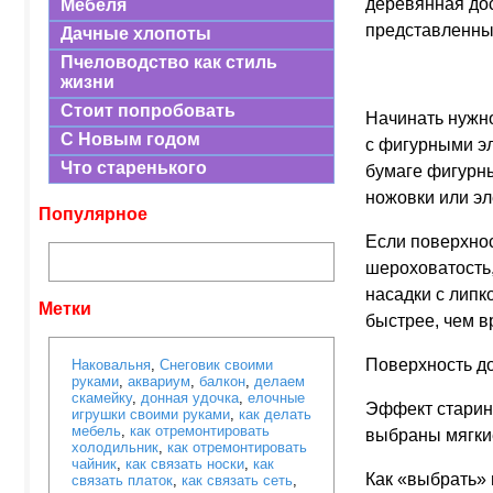
деревянная до
Мебеля
представленны
Дачные хлопоты
Пчеловодство как стиль
жизни
Стоит попробовать
Начинать нужно
С Новым годом
с фигурными эл
Что старенького
бумаге фигурны
ножовки или эл
Популярное
Если поверхнос
шероховатость,
насадки с липк
Метки
быстрее, чем в
Поверхность до
Наковальня
,
Снеговик своими
руками
,
аквариум
,
балкон
,
делаем
скамейку
,
донная удочка
,
елочные
Эффект старины
игрушки своими руками
,
как делать
мебель
,
как отремонтировать
выбраны мягкие
холодильник
,
как отремонтировать
чайник
,
как связать носки
,
как
Как «выбрать» 
связать платок
,
как связать сеть
,