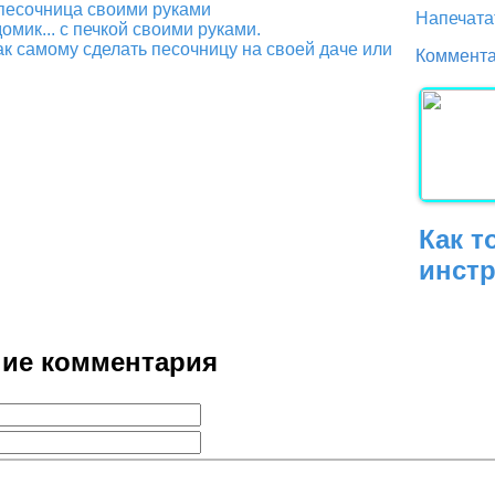
песочница своими руками
Напечата
омик... с печкой своими руками.
ак самому сделать песочницу на своей даче или
Коммента
Как т
инст
ие комментария