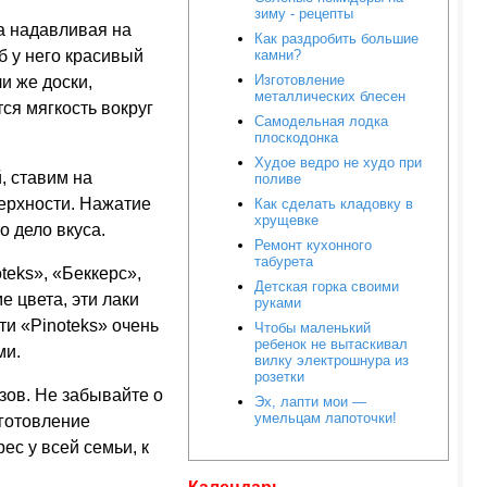
зиму - рецепты
ка надавливая на
Как раздробить большие
б у него красивый
камни?
Изготовление
и же доски,
металлических блесен
ся мягкость вокруг
Самодельная лодка
плоскодонка
Худое ведро не худо при
, ставим на
поливе
верхности. Нажатие
Как сделать кладовку в
хрущевке
о дело вкуса.
Ремонт кухонного
табурета
teks», «Беккерс»,
Детская горка своими
 цвета, эти лаки
руками
ти «Pinoteks» очень
Чтобы маленький
ребенок не вытаскивал
ми.
вилку электрошнура из
розетки
зов. Не забывайте о
Эх, лапти мои —
умельцам лапоточки!
зготовление
ес у всей семьи, к