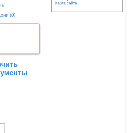
Карта сайта
ть
рии (0)
очить
рументы