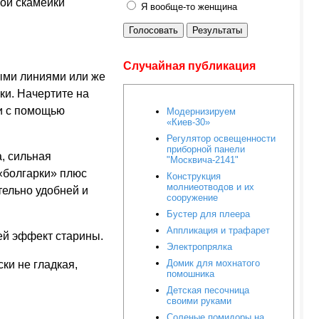
ой скамейки
Я вообще-то женщина
Голосовать
Результаты
Случайная публикация
ными линиями или же
ки. Начертите на
ли с помощью
Модернизируем
«Киев-30»
Регулятор освещенности
приборной панели
, сильная
"Москвича-2141"
 «болгарки» плюс
Конструкция
молниеотводов и их
тельно удобней и
сооружение
Бустер для плеера
Аппликация и трафарет
ей эффект старины.
Электропрялка
Домик для мохнатого
ки не гладкая,
помошника
Детская песочница
своими руками
Соленые помидоры на