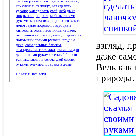
своими руками
,
как сделать скамейку
,
как сделать теплицу
,
как сделать
удочку
,
как сделать улей
,
лебедь из
покрышки
,
лоджия
,
мебель своими
руками
,
мышеловки
,
научиться вязать
,
новогодние поделки
,
огородные
хитрости
,
окна
,
песочница на даче
,
песочница своими руками
,
поделки из
покрышки своими руками
,
пруд на
взгляд, п
даче
,
самодельные блесны
,
самодельные стеллажи
,
скамейка для
даже само
дачи своими руками
,
теплый балкон
,
техника вязания сеток
,
улей своими
руками
,
электропроводка в доме
Ведь как 
Показать все теги
природы.