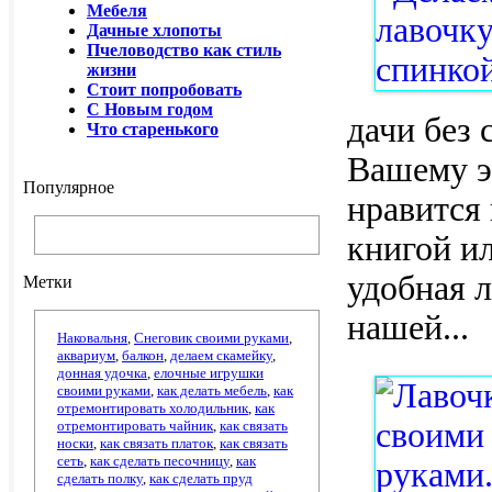
Мебеля
Дачные хлопоты
Пчеловодство как стиль
жизни
Стоит попробовать
С Новым годом
дачи без 
Что старенького
Вашему э
Популярное
нравится 
книгой ил
удобная л
Метки
нашей
...
Наковальня
,
Снеговик своими руками
,
аквариум
,
балкон
,
делаем скамейку
,
донная удочка
,
елочные игрушки
своими руками
,
как делать мебель
,
как
отремонтировать холодильник
,
как
отремонтировать чайник
,
как связать
носки
,
как связать платок
,
как связать
сеть
,
как сделать песочницу
,
как
сделать полку
,
как сделать пруд