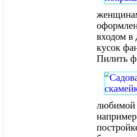
женщинам
оформлени
входом в
кусок фан
Пилить ф
любимой 
например,
постройке