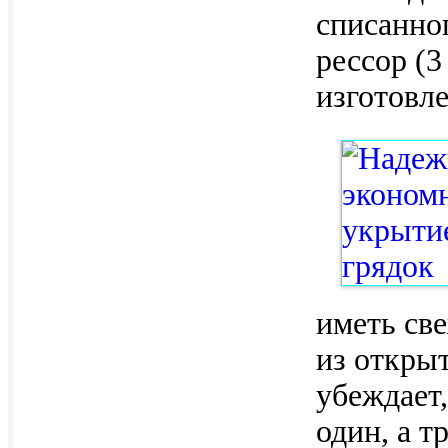
списанног
рессор (3
изготовле
иметь св
из открыт
убеждает,
один, а т