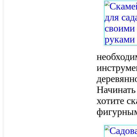
необходи
инструме
деревянн
Начинать
хотите с
фигурны