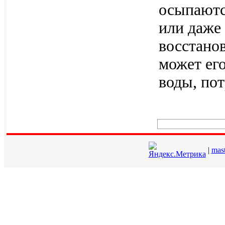
осыпаютс
или даже 
восстано
может ег
воды, пот
|
mas