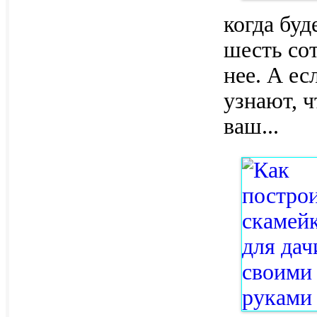
когда буд
шесть сот
нее. А ес
узнают, ч
ваш
...