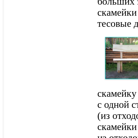
больших 
скамейки
тесовые 
скамейку 
с одной с
(из отхо
скамейки
из отход