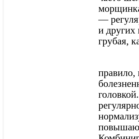
морщинка
— регуля
и других
грубая, к
правило,
болезнен
головкой
регулярн
нормализ
повышающ
Комбинир