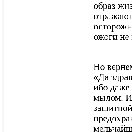
образ жи
отражают
осторожн
ожоги не 
Но верне
«Да здрав
ибо даже
мылом. И
защитной
предохра
мельчайш