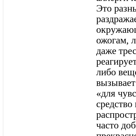
Это разн
раздража
окружающ
ожогам, л
даже трес
реагируе
либо вещ
вызывает
«для чув
средство 
распрост
часто доб
прекрасно