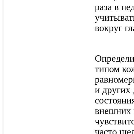
раза в н
учитывать
вокруг гл
Определи
типом ко
равномер
и других
состояни
внешних 
чувствит
часто ше