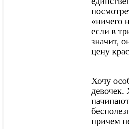
единстве
посмотре
«ничего н
если в тр
значит, о
цену крас
Хочу осо
девочек. 
начинают
бесполезн
причем н