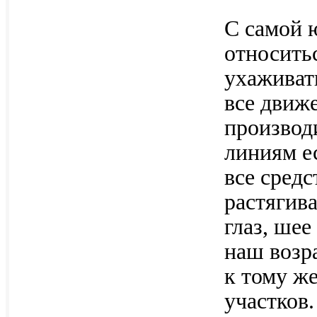
С самой 
относитьс
ухаживат
все движ
производ
линиям ес
все средс
растягив
глаз, ше
наш возр
к тому же
участков.