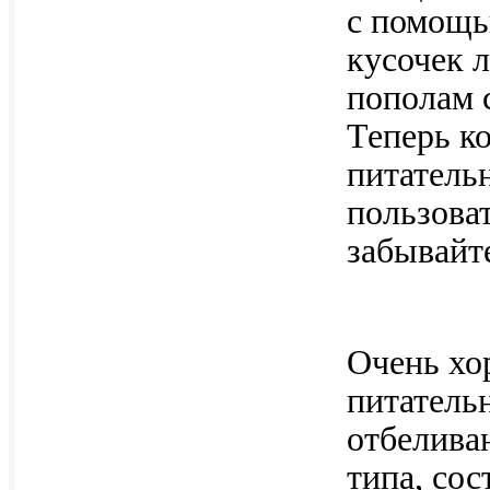
с помощь
кусочек л
пополам 
Теперь к
питатель
пользова
забывайт
Очень хо
питатель
отбелива
типа, со