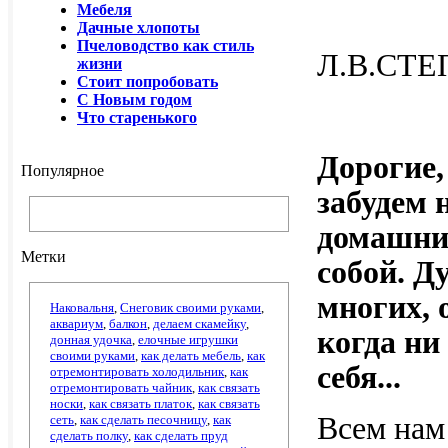
Мебеля
Дачные хлопоты
Пчеловодство как стиль
Л.В.СТ
жизни
Стоит попробовать
С Новым годом
Что старенького
Дорогие
Популярное
забудем 
домашние
Метки
собой. Д
многих, 
Наковальня
,
Снеговик своими руками
,
аквариум
,
балкон
,
делаем скамейку
,
когда ни
донная удочка
,
елочные игрушки
своими руками
,
как делать мебель
,
как
себя...
отремонтировать холодильник
,
как
отремонтировать чайник
,
как связать
носки
,
как связать платок
,
как связать
Всем нам
сеть
,
как сделать песочницу
,
как
сделать полку
,
как сделать пруд