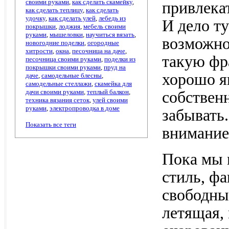
своими руками
,
как сделать скамейку
,
привлекат
как сделать теплицу
,
как сделать
удочку
,
как сделать улей
,
лебедь из
И дело ту
покрышки
,
лоджия
,
мебель своими
руками
,
мышеловки
,
научиться вязать
,
возможнос
новогодние поделки
,
огородные
хитрости
,
окна
,
песочница на даче
,
такую фр
песочница своими руками
,
поделки из
покрышки своими руками
,
пруд на
хорошо я
даче
,
самодельные блесны
,
самодельные стеллажи
,
скамейка для
дачи своими руками
,
теплый балкон
,
собственн
техника вязания сеток
,
улей своими
руками
,
электропроводка в доме
забывать
Показать все теги
внимание
Пока мы 
стиль, ф
свободны
летящая, 