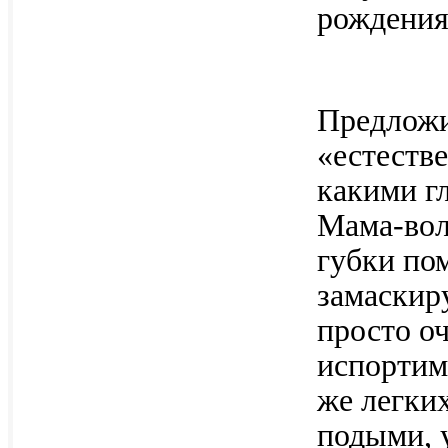
рождения,
Предложи
«естеств
какими г
Мама-вол
губки по
замаскиру
просто оч
испортим.
же легких
подыми, 