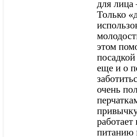
для лица 
Только «д
использо
молодост
этом помо
посадкой
еще и о п
заботитьс
очень пол
перчаткам
привычку
работает 
питанию 