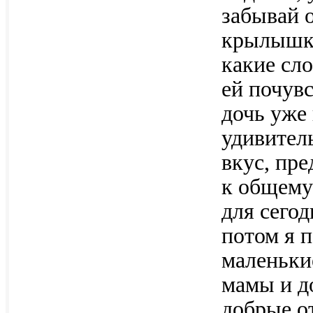
забывай 
крылышки
какие сло
ей почувс
дочь уже 
удивитель
вкус, пр
к общему
для сегод
потом я п
маленьки
мамы и д
добрые о