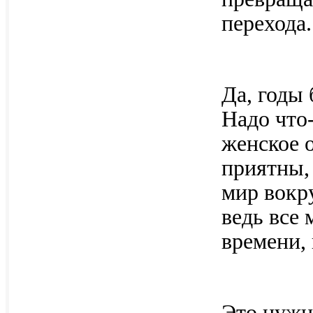
перехода.
Да, годы 
Надо что-
женское о
приятны,
мир вокру
ведь все
времени,
Это нужн