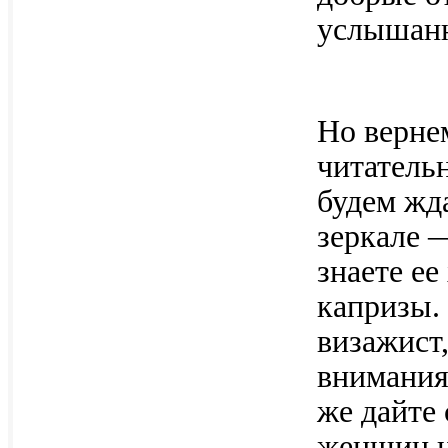
услышан
Но вернем
читатель
будем жд
зеркале 
знаете ее
капризы.
визажист,
внимания.
же дайте
женщин н