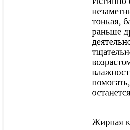
Истинно 
незаметн
тонкая, б
раньше д
деятельн
тщательн
возрасто
влажност
помогать,
останетс
Жирная ко