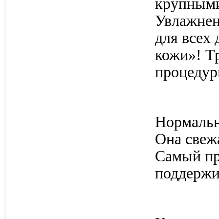
крупными
Увлажнени
для всех 
кожи»! Т
процедур
Нормальн
Она свеж
Самый пр
поддержив