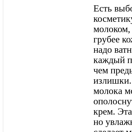
Есть выб
косметик
молоком,
грубее ко
надо ват
каждый п
чем пред
излишки.
молока м
ополосну
крем. Эта
но увлажн