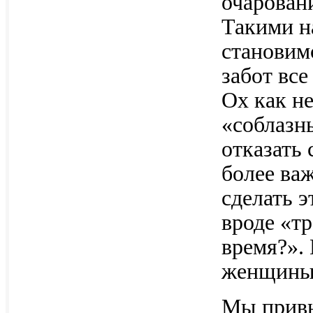
очарован
Такими на
становим
забот все
Ох как н
«соблазн
отказать 
более ва
сделать э
вроде «тр
время?».
женщины 
Мы привы