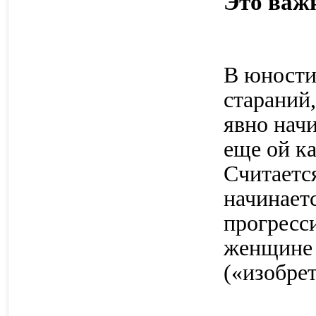
Это важн
В юности
стараний,
явно нач
еще ой ка
Считаетс
начинаетс
прогресси
женщине 
(«изобре