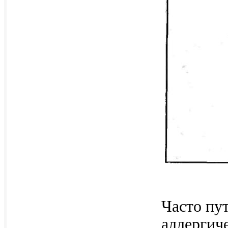
Часто пу
аллергич