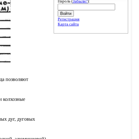
Пароль (
Забыли?
):
Войти
Регистрация
Карта сайта
ода позволяют
и колхозные
ых дуг, дуговых
едной, алюминиевой).