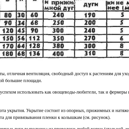
ты, отличная вентиляция, свободный доступ к растениям для ух
ой большие площади.
 успехом использовать как овощеводы-любители, так и фермеры 
бота укрытия. Укрытие состоит из опорных, прижимных и натяжн
та для привязывания пленки к колышкам (см. рисунок).
мные дуги выполнены из проволоки любой марки (стальной, м