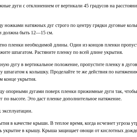
жные дуги с отклонением от вертикали 45 градусов на расстояни
ду ножками натяжных дуг строго по центру грядки дуговые кол
и должна быть 12—15 см.
отно пленки необходимой длины. Один из концов пленки пропус
жите шпагатом. Растяните пленку по всей длине укрытия.
ную дугу в вертикальное положение, пропустите пленку в дуго
у шпагатом к колышку. Проделайте те же действия по натяжени
 конце укрытия.
ду опорными дугами поверх пленки прижимные дуги так, чтоб
г по высоте. Это даст пленке дополнительное натяжение.
к эксплуатации.
ия в качестве крыши. В теплое время, когда исчезнет угроза ут
ь укрытие в крышу. Крыша защищает овощи от кислотных дождей