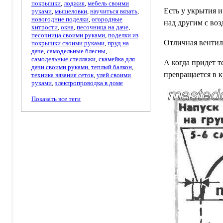
покрышки
,
лоджия
,
мебель своими
Есть у укрытия 
руками
,
мышеловки
,
научиться вязать
,
новогодние поделки
,
огородные
над другим с во
хитрости
,
окна
,
песочница на даче
,
песочница своими руками
,
поделки из
Отличная вентил
покрышки своими руками
,
пруд на
даче
,
самодельные блесны
,
самодельные стеллажи
,
скамейка для
А когда придет т
дачи своими руками
,
теплый балкон
,
превращается в 
техника вязания сеток
,
улей своими
руками
,
электропроводка в доме
Показать все теги