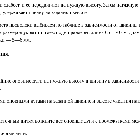
 слабеет, и ее передвигают на нужную высоту. Затем натяжную 
, удерживает пленку на заданной высоте.
метр проволоки выбираем по таблице в зависимости от ширины 
х размеров укрытий имеют одни размеры: длина 65—70 см, диа
оки — 5—6 мм.
тия.
райние опорные дуги на нужную высоту и ширину в зависимост
.
ми опорными дугами на заданной ширине и высоте укрытия нат
зметочным нитям воткните все опорные дуги с промежутками меж
точные нити.