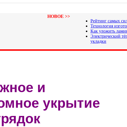
НОВОЕ >>
Рейтинг самых си
Технология изгот
Как уложить лами
Электрический тёп
укладки
жное и
омное укрытие
грядок