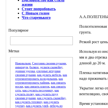
Пчеловодство как стиль
жизни
Стоит попробовать
С Новым годом
А.А.ПОЛЕГЕН
Что старенького
Полиэтиленовая 
Популярное
грунта.
Резкий рост цены
Метки
Используя из ин
мм и два отрезка
длиной до 20 м.
Наковальня
,
Снеговик своими руками
,
аквариум
,
балкон
,
делаем скамейку
,
донная удочка
,
елочные игрушки
Пленка натягива
своими руками
,
как делать мебель
,
как
надо прижимать к
отремонтировать холодильник
,
как
отремонтировать чайник
,
как связать
носки
,
как связать платок
,
как связать
Укрытие легко о
сеть
,
как сделать песочницу
,
как
вентиляцию, своб
сделать полку
,
как сделать пруд
своими руками
,
как сделать скамейку
,
как сделать теплицу
,
как сделать
Время установки
удочку
,
как сделать улей
,
лебедь из