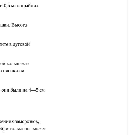
и 0,5 м от крайних
ышки. Высота
тите в дуговой
вой колышек и
ю пленки на
ы они были на 4—5 см
ренних заморозков,
, и только она может