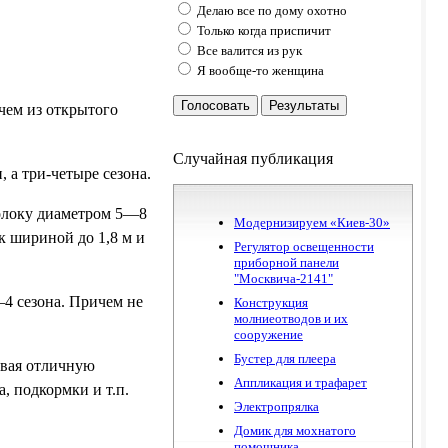
Делаю все по дому охотно
Только когда приспичит
Все валится из рук
Я вообще-то женщина
Голосовать
Результаты
чем из открытого
Случайная публикация
, а три-четыре сезона.
волоку диаметром 5—8
Модернизируем «Киев-30»
к шириной до 1,8 м и
Регулятор освещенности
приборной панели
"Москвича-2141"
—4 сезона. Причем не
Конструкция
молниеотводов и их
сооружение
Бустер для плеера
ивая отличную
Аппликация и трафарет
, подкормки и т.п.
Электропрялка
Домик для мохнатого
помошника