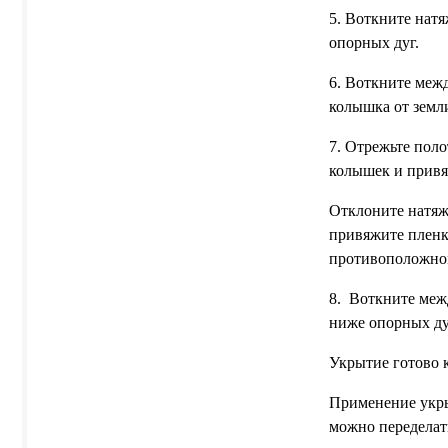
5. Воткните натя
опорных дуг.
6. Воткните меж
колышка от земл
7. Отрежьте пол
колышек и привя
Отклоните натяж
привяжите пленк
противоположном
8. Воткните меж
ниже опорных ду
Укрытие готово 
Применение укрыт
можно переделат