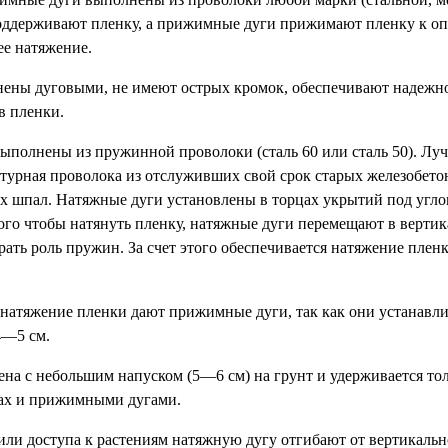
ддерживают пленку, а прижимные дуги прижимают пленку к оп
ее натяжение.
ны дуговыми, не имеют острых кромок, обеспечивают надежно
в пленки.
ыполнены из пружинной проволоки (сталь 60 или сталь 50). Л
турная проволока из отслуживших свой срок старых железобет
 шпал. Натяжные дуги установлены в торцах укрытий под углом
того чтобы натянуть пленку, натяжные дуги перемещают в верти
ать роль пружин. За счет этого обеспечивается натяжение плен
натяжение пленки дают прижимные дуги, так как они устанавл
4—5 см.
ена с небольшим напуском (5—6 см) на грунт и удерживается то
ах и прижимными дугами.
или доступа к растениям натяжную дугу отгибают от вертикаль