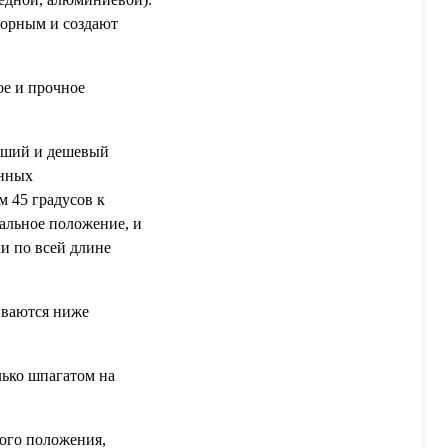
орным и создают
е и прочное
учший и дешевый
онных
 45 градусов к
кальное положение, и
ки по всей длине
иваются ниже
лько шпагатом на
ного положения,