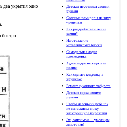
ь два укрытия одно
Детская песочница своими
руками
Соленые помидоры на зиму
- рецепты
.
Как раздробить большие
камни?
о быстро
Изготовление
металлических блесен
Самодельная лодка
плоскодонка
Худое ведро не худо при
поливе
Как сделать кладовку в
хрущевке
Ремонт кухонного табурета
Детская горка своими
руками
Чтобы маленький ребенок
не вытаскивал вилку
электрошнура из розетки
Эх, лапти мои — умельцам
лапоточки!