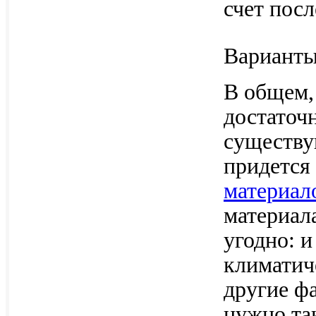
счет пос
Варианты
В общем,
достаточ
существу
придется
материал
материала
угодно: и
климатиче
другие ф
нужно та