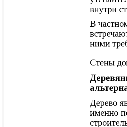
внутри с
В частно
встречают
ними тре
Стены до
Деревян
альтерн
Дерево я
именно п
строител