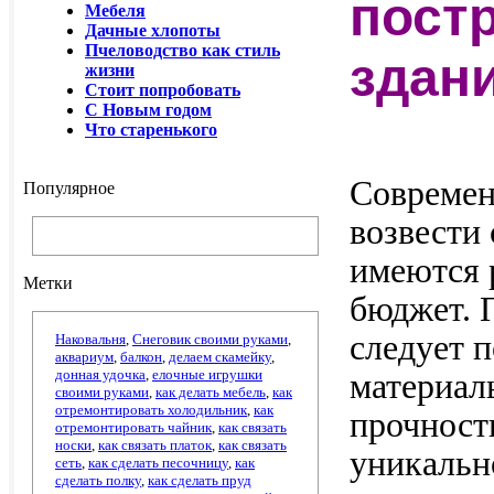
пост
Мебеля
Дачные хлопоты
Пчеловодство как стиль
здан
жизни
Стоит попробовать
С Новым годом
Что старенького
Современ
Популярное
возвести
имеются 
Метки
бюджет. 
следует 
Наковальня
,
Снеговик своими руками
,
аквариум
,
балкон
,
делаем скамейку
,
донная удочка
,
елочные игрушки
материал
своими руками
,
как делать мебель
,
как
отремонтировать холодильник
,
как
прочност
отремонтировать чайник
,
как связать
носки
,
как связать платок
,
как связать
уникальн
сеть
,
как сделать песочницу
,
как
сделать полку
,
как сделать пруд