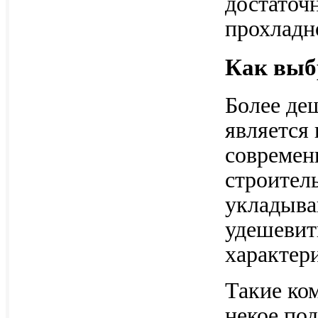
достаточ
прохладно
Как выб
Более де
является
современ
строител
укладыва
удешевит
характер
Такие ко
некое по