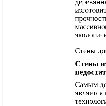
деревянн
изготови
прочност
массивном
экологиче
Стены до
Стены и
недоста
Самым де
является 
технологи