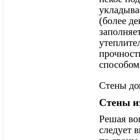
укладыва
(более д
заполняе
утеплите
прочност
способом
Стены до
Стены из
Решая воп
следует в