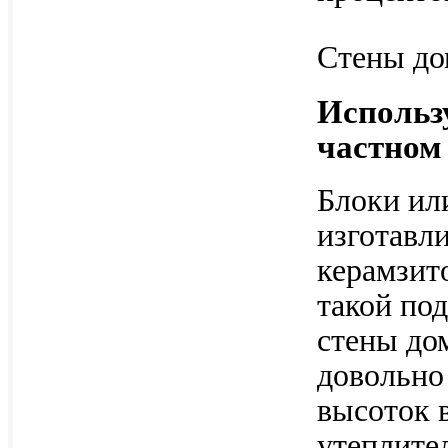
Стены до
Использ
частном
Блоки ил
изготавл
керамзит
такой под
стены до
довольно
высоток 
утеплите