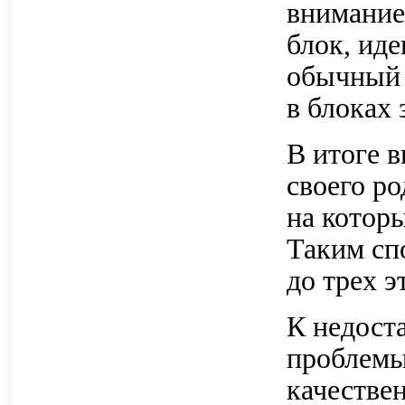
внимание
блок, ид
обычный 
в блоках
В итоге 
своего р
на которы
Таким сп
до трех э
К недост
проблемы
качестве