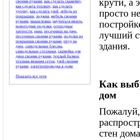
крути, а 
своими руками
,
как сделать скамейку
,
как сделать теплицу
,
как сделать
просто не
удочку
,
как сделать улей
,
лебедь из
покрышки
,
лоджия
,
мебель своими
руками
,
мышеловки
,
научиться вязать
,
постройк
новогодние поделки
,
огородные
хитрости
,
окна
,
песочница на даче
,
лучший с
песочница своими руками
,
поделки из
покрышки своими руками
,
пруд на
здания.
даче
,
самодельные блесны
,
самодельные стеллажи
,
скамейка для
дачи своими руками
,
теплый балкон
,
техника вязания сеток
,
улей своими
руками
,
электропроводка в доме
Показать все теги
Как выб
дом
Пожалуй,
распрост
стен дома