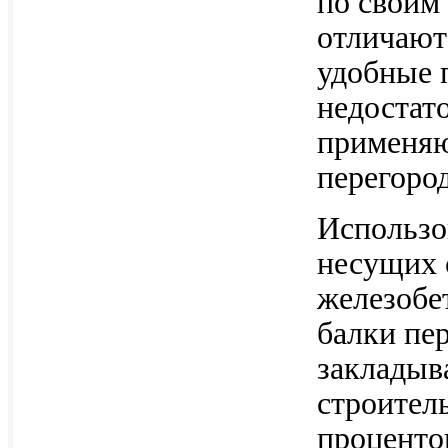
по своим
отличаютс
удобные 
недостато
применяю
перегоро
Использо
несущих 
железобе
балки пе
закладыв
строител
процентов