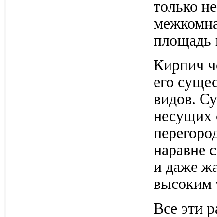
только н
межкомна
площадь 
Кирпич ч
его суще
видов. С
несущих 
перегород
наравне 
и даже ж
высоким 
Все эти 