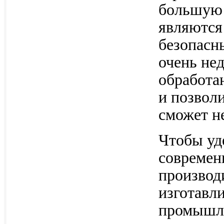
большую 
являются
безопасн
очень не
обработа
и позволи
сможет н
Чтобы уд
современ
производ
изготавл
промышле