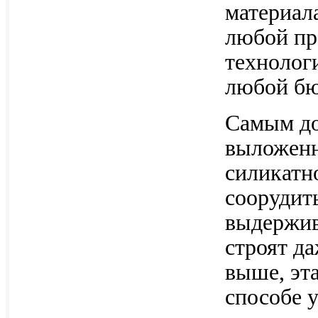
материал
любой пр
технологи
любой бю
Самым до
выложенн
силикатн
соорудит
выдержив
строят да
выше, эта
способе 