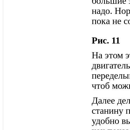
большие 
надо. Но
пока не с
Рис. 11
На этом 
двигател
переделы
чтоб мож
Далее де
станину 
удобно в