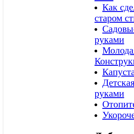
Как сде
старом ст
Садовы
руками
Молодая
Конструк
Капуст
Детска
руками
Отопите
Укороч