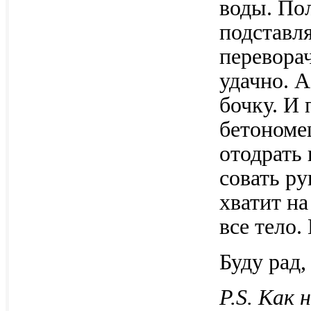
воды. Пол
подставл
перевора
удачно. 
бочку. И
бетономеш
отодрать
совать р
хватит на
все тело.
Буду рад,
P.S. Как 