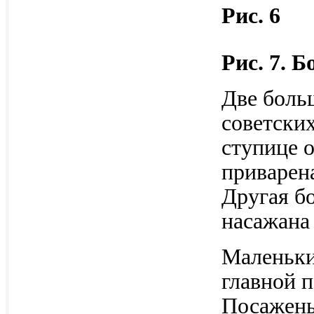
Рис. 6
Рис. 7. Б
Две боль
советских
ступице о
приварен
Другая бо
насажана
Маленькие
главной 
Посажены