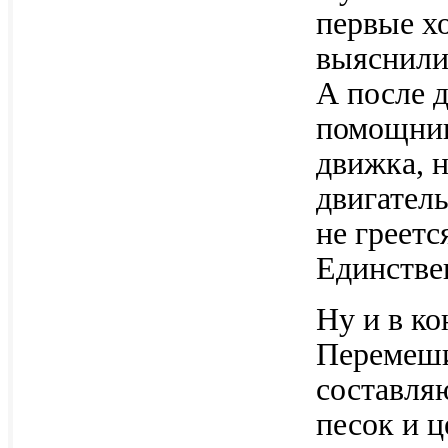
первые хо
выяснилис
А после 
помощник
движка, н
двигатель
не греетс
Единстве
Ну и в ко
Перемеши
составля
песок и ц