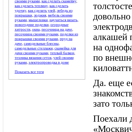
своими руками
,
как сделать скамейку
,
толстосте
как сделать теплицу
,
как сделать
удочку
,
как сделать улей
,
лебедь из
довольно
покрышки
,
лоджия
,
мебель своими
руками
,
мышеловки
,
научиться вязать
,
электрод
новогодние поделки
,
огородные
хитрости
,
окна
,
песочница на даче
,
песочница своими руками
,
поделки из
алкашей 
покрышки своими руками
,
пруд на
даче
,
самодельные блесны
,
на одноф
самодельные стеллажи
,
скамейка для
дачи своими руками
,
теплый балкон
,
по внешне
техника вязания сеток
,
улей своими
руками
,
электропроводка в доме
киловатт
Показать все теги
Да. еще е
знакомств
зато тол
Поехали 
«Москвича