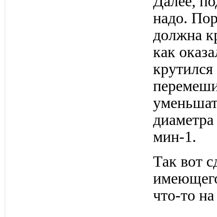
Далее, по
надо. Пор
должна кр
как оказа
крутился 
перемешив
уменьшат
диаметра
мин-1.
Так вот с
имеющего
что-то на