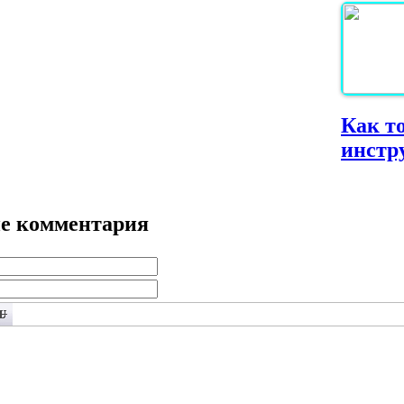
Как т
инстр
е комментария