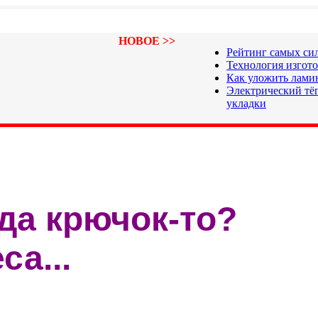
НОВОЕ >>
Рейтинг самых си
Технология изгот
Как уложить лами
Электрический тёп
укладки
да крючок-то?
са...