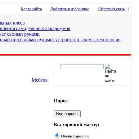
Карта сайта
|
Добавить в избранное
|
Обратная связь
|
льных клеев
овления самодельных аквариумов
нат своими руками
лый пол своими руками: устройство, схема, технология
Мебеля
Опрос
Все опросы
Вы хороший мастер
Очень хороший