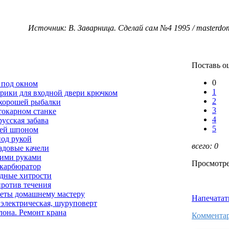
Источник: В. Заварница. Сделай сам №4 1995 / masterdom
Поставь о
0
 под окном
1
рики для входной двери крючком
2
 хорошей рыбалки
3
токарном станке
4
усская забава
5
рей шпоном
од рукой
всего:
0
садовые качели
оими руками
Просмотре
карбюратор
дные хитрости
ротив течения
еты домашнему мастеру
Напечатат
 электрическая, шуруповерт
лона. Ремонт крана
Комментар