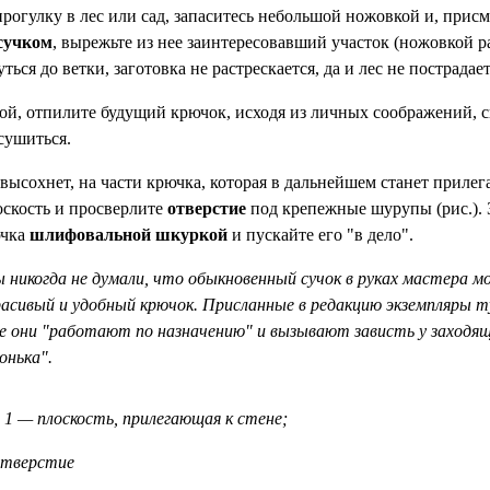
прогулку в лес или сад, запаситесь небольшой ножовкой и, прис
сучком
, вырежьте из нее заинтересовавший участок (ножовкой ра
ться до ветки, заготовка не растрескается, да и лес не пострадает
й, отпилите будущий крючок, исходя из личных соображений, с
сушиться.
высохнет, на части крючка, которая в дальнейшем станет прилега
скость и просверлите
отверстие
под крепежные шурупы (рис.). 
ючка
шлифовальной шкуркой
и пускайте его "в дело".
 никогда не думали, что обыкновенный сучок в руках мастера 
расивый и удобный крючок. Присланные в редакцию экземпляры т
де они "работают по назначению" и вызывают зависть у заходящ
онька".
 1 — плоскость, прилегающая к стене;
отверстие