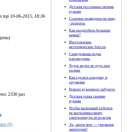
Детская песочница своими
руками
.top 10-06-2015, 18:36
Соленые помидоры на зиму
- рецепты
Как раздробить большие
камни?
ценку
Изготовление
металлических блесен
Самодельная лодка
плоскодонка
Худое ведро не худо при
поливе
Как сделать кладовку в
хрущевке
Ремонт кухонного табурета
но: 2330 раз
Детская горка своими
руками
Чтобы маленький ребенок
не вытаскивал вилку
ь
электрошнура из розетки
ии (0)
Эх, лапти мои — умельцам
лапоточки!