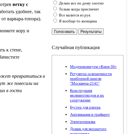
Делаю все по дому охотно
мотрев
ветку с
Только когда приспичит
ботать удобнее, так
Все валится из рук
 от варвара-топора).
Я вообще-то женщина
нимите кору и
Голосовать
Результаты
Случайная публикация
ть к стене,
Зачистите
Модернизируем «Киев-30»
Регулятор освещенности
может превратиться в
приборной панели
ут же повесили на
"Москвича-2141"
их в гости
Конструкция
молниеотводов и их
сооружение
Бустер для плеера
Аппликация и трафарет
Электропрялка
Домик для мохнатого
помошника