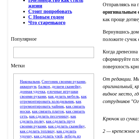
Пчеловодство как стиль
Отправляясь на 
жизни
Стоит попробовать
оригинальным 
С Новым годом
как проще дотяну
Что старенького
Вернувшись домо
Популярное
положите сучок 
Когда древесина 
сформируйте пло
Метки
поверхность кр
От редакции. Мы
Наковальня
,
Снеговик своими руками
,
оригинальный, к
аквариум
,
балкон
,
делаем скамейку
,
донная удочка
,
елочные игрушки
видное место, г
своими руками
,
как делать мебель
,
как
сотрудников "Ог
отремонтировать холодильник
,
как
отремонтировать чайник
,
как связать
носки
,
как связать платок
,
как связать
сеть
,
как сделать песочницу
,
как
Крючок из сучка:
сделать полку
,
как сделать пруд
своими руками
,
как сделать скамейку
,
2 — крепежное 
как сделать теплицу
,
как сделать
удочку
,
как сделать улей
,
лебедь из