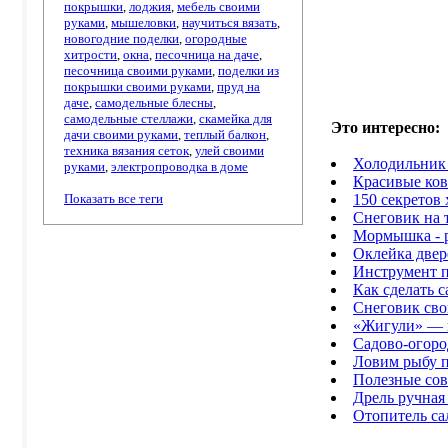
покрышки
,
лоджия
,
мебель своими
руками
,
мышеловки
,
научиться вязать
,
новогодние поделки
,
огородные
хитрости
,
окна
,
песочница на даче
,
песочница своими руками
,
поделки из
покрышки своими руками
,
пруд на
даче
,
самодельные блесны
,
самодельные стеллажи
,
скамейка для
Это интересно
:
дачи своими руками
,
теплый балкон
,
техника вязания сеток
,
улей своими
Холодильник
руками
,
электропроводка в доме
Красивые ков
Показать все теги
150 секретов
Снеговик на 
Мормышка - р
Оклейка две
Инструмент п
Как сделать 
Снеговик св
«Жигули» — 
Садово-огоро
Ловим рыбу п
Полезные сов
Дрель ручная
Отопитель са