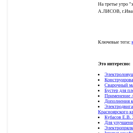
На третье утро 
А.ЛИСОВ, г.Ива
Ключевые теги:
Это интересно
:
Электроловуш
Конструирова
Сварочный 
Бустер для пл
Применение л
Дополнения к
Электродвига
Красноярского к
Кубасов Е.В.
Для улучшени
Электропрялк