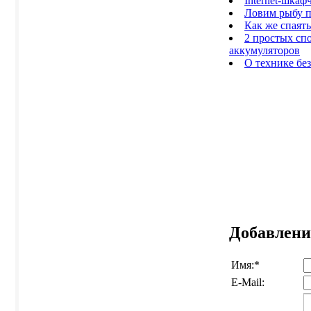
Internet-шкаф
Ловим рыбу п
Как же спаят
2 простых сп
аккумуляторов
О технике бе
Добавлени
Имя:
*
E-Mail: