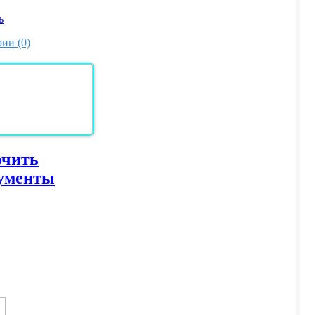
ь
ии (0)
очить
ументы