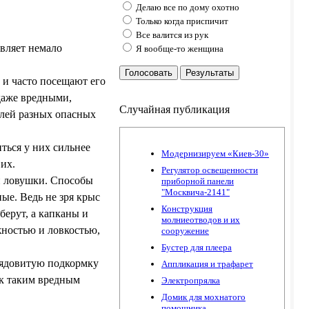
Делаю все по дому охотно
Только когда приспичит
Все валится из рук
вляет немало
Я вообще-то женщина
Голосовать
Результаты
 и часто посещают его
даже вредными,
Случайная публикация
елей разных опасных
ться у них сильнее
Модернизируем «Киев-30»
 их.
Регулятор освещенности
и ловушки. Способы
приборной панели
"Москвича-2141"
ые. Ведь не зря крыс
Конструкция
ерут, а капканы и
молниеотводов и их
жностью и ловкостью,
сооружение
Бустер для плеера
 ядовитую подкормку
Аппликация и трафарет
 к таким вредным
Электропрялка
Домик для мохнатого
помошника