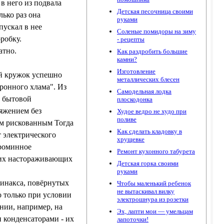
в него из подвала
Детская песочница своими
лько раз она
руками
пускал в нее
Соленые помидоры на зиму
робку.
- рецепты
атно.
Как раздробить большие
камни?
Изготовление
ий кружок успешно
металлических блесен
тронного хлама". Из
Самодельная лодка
т бытовой
плоскодонка
ряжением без
Худое ведро не худо при
поливе
ом рискованным Тогда
Как сделать кладовку в
 электрического
хрущевке
троминное
Ремонт кухонного табурета
ких настораживающих
Детская горка своими
руками
тинакса, повёрнутых
Чтобы маленький ребенок
не вытаскивал вилку
 только при условии
электрошнура из розетки
нии, например, на
Эх, лапти мои — умельцам
 конденсаторами - их
лапоточки!