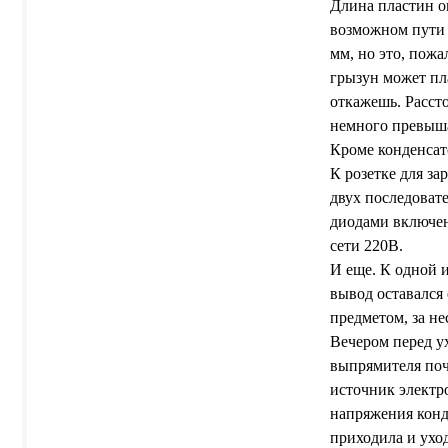
Длина пластин о
возможном пути 
мм, но это, пожа
грызун может пл
откажешь. Расст
немного превыша
Кроме конденсат
К розетке для за
двух последоват
диодами включен
сети 220В.
И еще. К одной 
вывод оставался
предметом, за не
Вечером перед у
выпрямителя поч
источник электр
напряжения конд
приходила и ухо