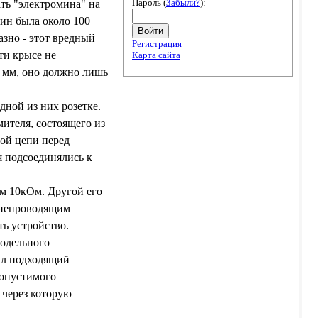
Пароль (
Забыли?
):
ть "электромина" на
ин была около 100
Войти
азно - этот вредный
Регистрация
ти крысе не
Карта сайта
0 мм, оно должно лишь
ной из них розетке.
мителя, состоящего из
ой цепи перед
 подсоединялись к
ом 10кОм. Другой его
конепроводящим
ть устройство.
модельного
ыл подходящий
допустимого
 через которую