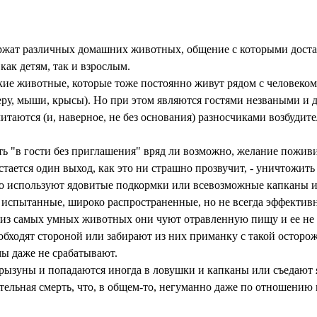
жат различных домашних животных, общение с которыми доста
ак детям, так и взрослым.
акие животные, которые тоже постоянно живут рядом с человеком
ру, мыши, крысы). Но при этом являются гостями незваными и 
итаются (и, наверное, не без основания) разносчиками возбудит
ть "в гости без приглашения" вряд ли возможно, желание поживи
остается один выход, как это ни страшно прозвучит, - уничтожить
о используют ядовитые подкормки или всевозможные капканы 
 испытанные, широко распространенные, но не всегда эффективн
из самых умных животных они чуют отравленную пищу и ее не б
обходят стороной или забирают из них приманку с такой осторо
мы даже не срабатывают.
грызуны и попадаются иногда в ловушки и капканы или съедают
тельная смерть, что, в общем-то, негуманно даже по отношению