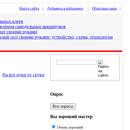
Карта сайта
|
Добавить в избранное
|
Обратная связь
|
льных клеев
овления самодельных аквариумов
нат своими руками
лый пол своими руками: устройство, схема, технология
На все руки от скуки
Опрос
Все опросы
Вы хороший мастер
Очень хороший