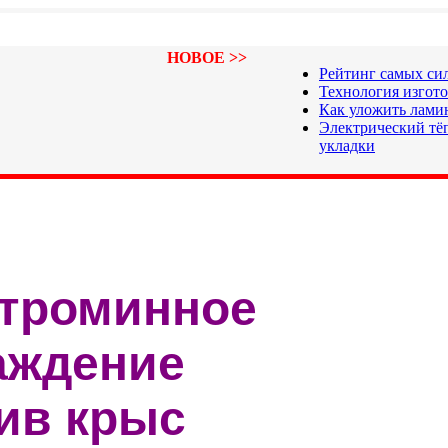
НОВОЕ >>
Рейтинг самых си
Технология изгот
Как уложить лами
Электрический тёп
укладки
троминное
аждение
ив крыс