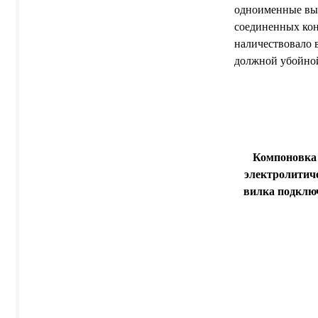
одноименные выв
соединенных кон
наличествовало 
должной убойной
Компоновка у
электролитичес
вилка подключ