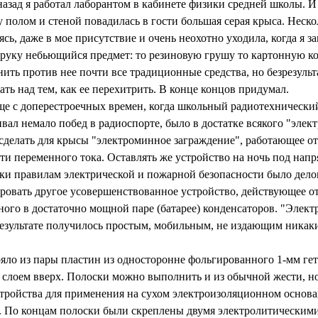
назад я работал лаборантом в кабинете физики средней школы. И 
 полом и стеной повадилась в гости большая серая крыса. Неско
ясь, даже в мое присутствие и очень неохотно уходила, когда я за
руку небьющийся предмет: то резиновую грушу то картонную ко
ить против нее почти все традиционные средства, но безрезульт
ть над тем, как ее перехитрить. В конце концов придумал.
ще с доперестроечных времен, когда школьный радиотехническ
вал немало побед в радиоспорте, было в достатке всякого "элек
 сделать для крысы "электроминное заграждение", работающее о
ти переменного тока. Оставлять же устройство на ночь под нап
ки правилам электрической и пожарной безопасности было дел
ровать другое усовершенствованное устройство, действующее от
нного в достаточно мощной паре (батарее) конденсаторов. "Элек
результате получилось простым, мобильным, не издающим ника
ояло из пары пластин из односторонне фольгированного 1-мм ге
слоем вверх. Полоски можно выполнить и из обычной жести, но
тройства для применения на сухом электроизоляционном основа
. По концам полоски были скреплены двумя электролитическими