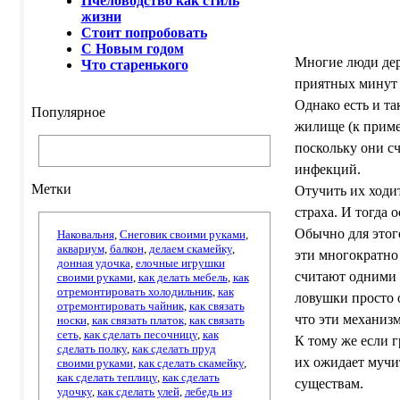
Пчеловодство как стиль
жизни
Стоит попробовать
С Новым годом
Многие люди дер
Что старенького
приятных минут к
Однако есть и т
Популярное
жилище (к приме
поскольку они сч
инфекций.
Метки
Отучить их ходи
страха. И тогда 
Обычно для этог
Наковальня
,
Снеговик своими руками
,
аквариум
,
балкон
,
делаем скамейку
,
эти многократно
донная удочка
,
елочные игрушки
считают одними 
своими руками
,
как делать мебель
,
как
отремонтировать холодильник
,
как
ловушки просто 
отремонтировать чайник
,
как связать
что эти механиз
носки
,
как связать платок
,
как связать
сеть
,
как сделать песочницу
,
как
К тому же если 
сделать полку
,
как сделать пруд
их ожидает мучи
своими руками
,
как сделать скамейку
,
как сделать теплицу
,
как сделать
существам.
удочку
,
как сделать улей
,
лебедь из