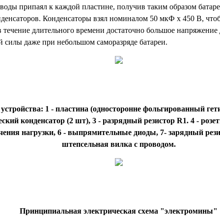
оды припаял к каждой пластине, получив таким образом батар
денсаторов. Конденсаторы взял номиналом 50 мкФ х 450 В, что
в течение длительного времени достаточно большое напряжение 
 силы даже при небольшом саморазряде батареи.
стройства: 1 - пластина (односторонне фольгированный гетина
кий конденсатор (2 шт), 3 - разрядный резистор R1. 4 - розет
ения нагрузки, 6 - выпрямительные диоды, 7- зарядный резис
штепсельная вилка с проводом.
Принципиальная электрическая схема "электромины"