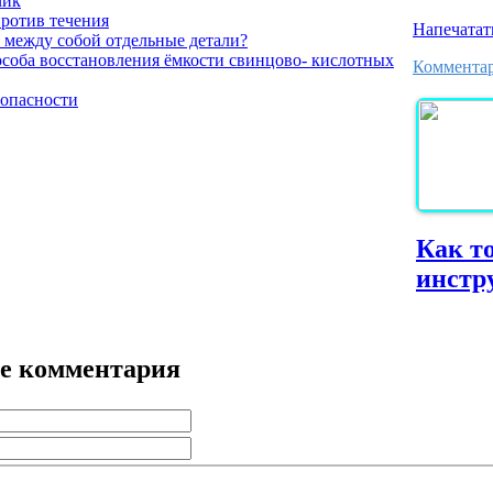
чик
ротив течения
Напечатат
ь между собой отдельные детали?
особа восстановления ёмкости свинцово- кислотных
Комментар
зопасности
Как т
инстр
е комментария