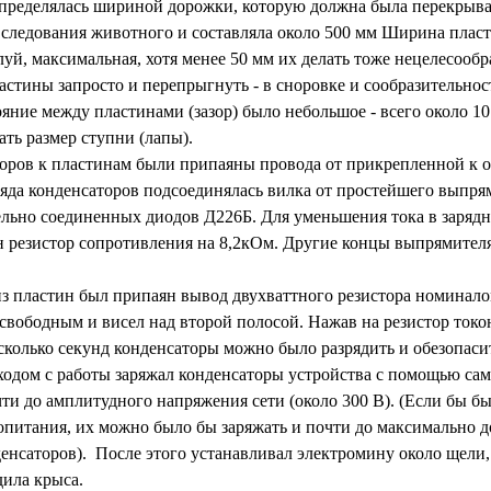
пределялась шириной дорожки, которую должна была перекрыва
следования животного и составляла около 500 мм Ширина пласт
луй, максимальная, хотя менее 50 мм их делать тоже нецелесообр
астины запросто и перепрыгнуть - в сноровке и сообразительнос
ояние между пластинами (зазор) было небольшое - всего около 1
ть размер ступни (лапы).
оров к пластинам были припаяны провода от прикрепленной к од
ряда конденсаторов подсоединялась вилка от простейшего выпря
ельно соединенных диодов Д226Б. Для уменьшения тока в зарядн
 резистор сопротивления на 8,2кОм. Другие концы выпрямителя
из пластин был припаян вывод двухваттного резистора номинал
 свободным и висел над второй полосой. Нажав на резистор то
сколько секунд конденсаторы можно было разрядить и обезопаси
ходом с работы заряжал конденсаторы устройства с помощью са
ти до амплитудного напряжения сети (около 300 В). (Если бы б
опитания, их можно было бы заряжать и почти до максимально 
енсаторов). После этого устанавливал электромину около щели,
дила крыса.