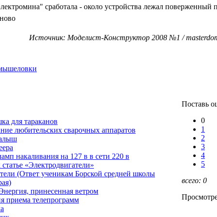
"электромина" сработала - около устройства лежал поверженный 
ново
Источник: Моделист-Конструктор 2008 №1 / masterdom.
мышеловки
Поставь о
0
ка для тараканов
1
ние любительских сварочных аппаратов
2
малыш
3
еера
4
амп накаливания на 127 в в сети 220 в
5
 статье «Электродвигатели»
тели (Ответ ученикам Борской средней школы
всего:
0
рая)
 Энергия, принесенная ветром
Просмотре
я приема телепрограмм
а