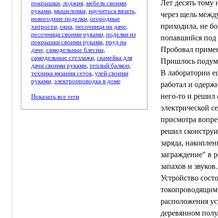
Лет десять тому 
покрышки
,
лоджия
,
мебель своими
руками
,
мышеловки
,
научиться вязать
,
через щель между
новогодние поделки
,
огородные
приходила, не бо
хитрости
,
окна
,
песочница на даче
,
песочница своими руками
,
поделки из
попавшийся под 
покрышки своими руками
,
пруд на
Пробовал примен
даче
,
самодельные блесны
,
самодельные стеллажи
,
скамейка для
Пришлось подума
дачи своими руками
,
теплый балкон
,
В лаборатории е
техника вязания сеток
,
улей своими
руками
,
электропроводка в доме
работал и одержи
него-то и решил
Показать все теги
электрической се
присмотра вопре
решил сконструи
заряда, накопле
заграждение" в 
запахов и звуков.
Устройство сост
токопроводящим 
расположения ус
деревянном полу